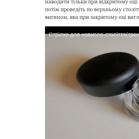
наводити тільки при відкритому оці
потім проведіть по верхньому століт
вигином, яка при закритому оці вигл
Стрілки для нависло століття(трох