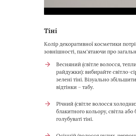
Тіні
Колір декоративної косметики потр
зовнішності, пам'ятаючи про загальн
Весняний (світле волосся, теплих
райдужки): вибирайте світло-сір
зелені тіні. Візуально збільши
відтінки – табу.
Річний (світле волосся холодних
блакитного кольору, світла або 
голубуваті тіні.
Осінній (волосся рудих, червони