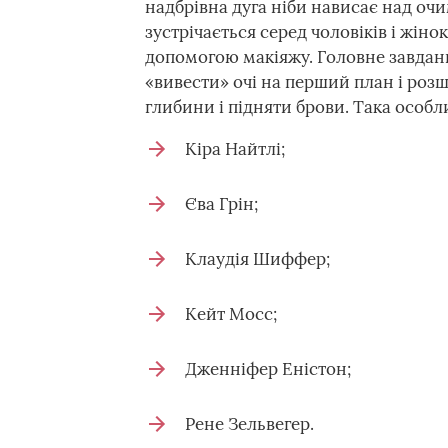
надбрівна дуга ніби нависає над очи
зустрічається серед чоловіків і жін
допомогою макіяжу. Головне завдан
«вивести» очі на перший план і розш
глибини і підняти брови. Така особли
Кіра Найтлі;
Єва Грін;
Клаудія Шиффер;
Кейт Мосс;
Дженніфер Еністон;
Рене Зельвегер.