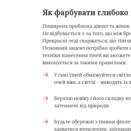
Як фарбувати глибоко 
Поширена проблема дівчат та жінок 
Це відбувається з-за того, що між б
Прекрасні леді скаржаться, що тіні 
Основний акцент потрібно зробити на
техніки нанесення тіней ви зможете
виконується за такими правилами:
У гамі тіней обмежуйтеся світло
очей вже, а світлі – виводять їх 
Верхню повіку і його складку н
затемнені від природи.
Будьте обережні з тінями фіоле
здаватися втомленим, заплака