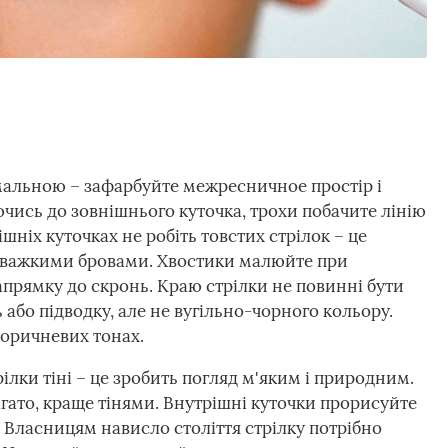
мальною – зафарбуйте межресничное простір і
чись до зовнішнього куточка, трохи побачите лінію
рішніх куточках не робіть товстих стрілок – це
ід важкими бровами. Хвостики малюйте при
напрямку до скронь. Краю стрілки не повинні бути
або підводку, але не вугільно-чорного кольору.
коричневих тонах.
ілки тіні – це зробить погляд м'яким і природним.
гато, краще тінями. Внутрішні куточки прорисуйте
. Власницям нависло століття стрілку потрібно