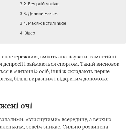
3.2. Вечірній макіяж
3.3. Денний макіяж
3.4. Макіяж в стилі nude
4. Відео
постережливі, вміють аналізувати, самостійні,
я депресії і займаються спортом. Такий висновок
ся в «читанні» осіб, інші ж складають перше
погляд більш виразним і відкритим допоможе
жені очі
я запалими, «втиснутими» всередину, а верхню
маленьким, зовсім зникає. Сильно розвинена