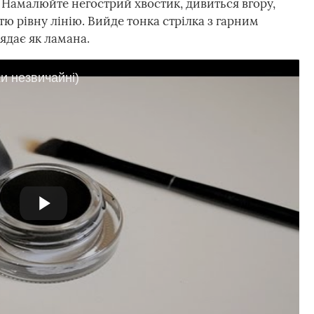
. Намалюйте негострий хвостик, дивиться вгору,
тю рівну лінію. Вийде тонка стрілка з гарним
ядає як ламана.
и незвичайні)