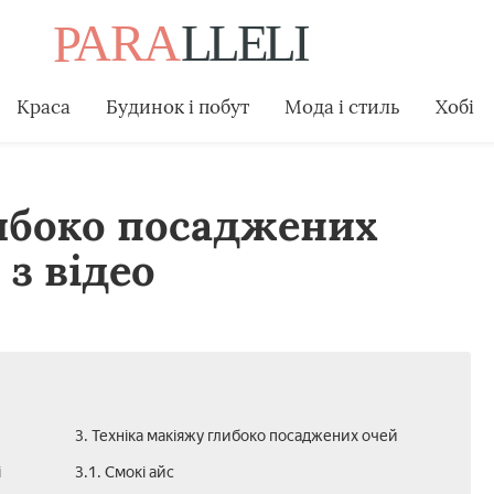
Краса
Будинок і побут
Мода і стиль
Хобі
ибоко посаджених
з відео
3. Техніка макіяжу глибоко посаджених очей
і
3.1. Смокі айс