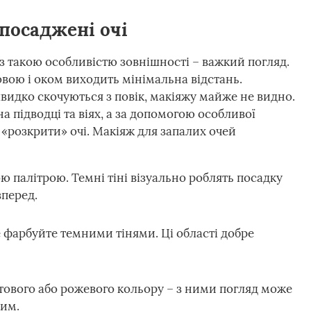
посаджені очі
з такою особливістю зовнішності – важкий погляд.
ровою і оком виходить мінімальна відстань.
швидко скочуються з повік, макіяжу майже не видно.
 підводці та віях, а за допомогою особливої
 «розкрити» очі. Макіяж для запалих очей
ю палітрою. Темні тіні візуально роблять посадку
вперед.
е фарбуйте темними тінями. Ці області добре
тового або рожевого кольору – з ними погляд може
ним.