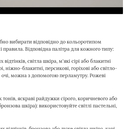
ібно вибирати відповідно до кольоротипом
і правила. Відповідна палітра для кожного типу:
 відтінків, світла шкіра, м'які сірі або блакитні
і, ніжно-блакитні, персикові, горіхові або світло-
ти очі, можна з допомогою перламутру. Рожеві
 тонів, яскраві райдужки сірого, коричневого або
бронзова шкіра): використовуйте світлі пастельні,
х відтінків, бронзова або дуже світла шкіра, карі