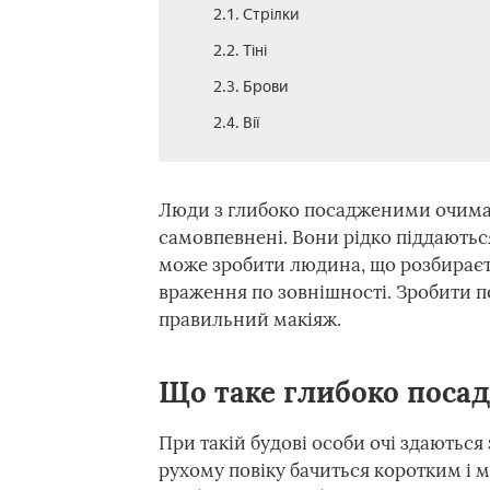
2.1. Стрілки
2.2. Тіні
2.3. Брови
2.4. Вії
Люди з глибоко посадженими очима с
самовпевнені. Вони рідко піддаютьс
може зробити людина, що розбираєть
враження по зовнішності. Зробити 
правильний макіяж.
Що таке глибоко посад
При такій будові особи очі здаютьс
рухому повіку бачиться коротким і 