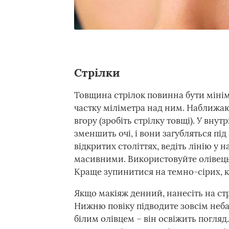
Стрілки
Товщина стрілок повинна бути міні
частку міліметра над ним. Наближаю
вгору (зробіть стрілку товщі). У внут
зменшить очі, і вони загубляться п
відкритих століттях, ведіть лінію у 
масивними. Використовуйте олівець 
Краще зупинитися на темно-сірих, 
Якщо макіяж денний, нанесіть на стр
Нижню повіку підводите зовсім неба
білим олівцем – він освіжить погляд