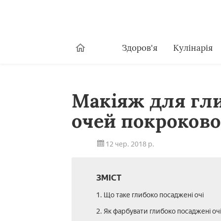
Здоров'я
Кулінарія
Макіяж для гл
очей покроково 
12 чер. 2018 р.
ЗМІСТ
1. Що таке глибоко посаджені очі
2. Як фарбувати глибоко посаджені оч