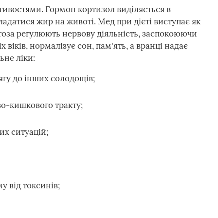
ивостями. Гормон кортизол виділяється в
адатися жир на животі. Мед при дієті виступає як
тоза регулюють нервову діяльність, заспокоюючи
 віків, нормалізує сон, пам'ять, а вранці надає
ьне ліки:
ягу до інших солодощів;
о-кишкового тракту;
их ситуацій;
у від токсинів;