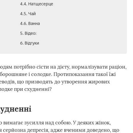
4.4. Натщесерце
4.5. Чай
4.6. Ванна
5. Відео:
6. Відгуки
дям потрібно сісти на дієту, нормалізувати раціон,
борошняне і солодке. Протипоказання такої їжі
еводів, що призводять до утворення жирових
лодке при схудненні?
худненні
що вимагає зусилля над собою. У деяких жінок,
я серйозна депресія, адже вченими доведено, що