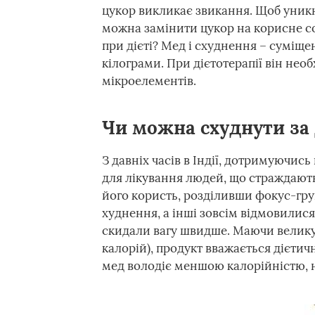
цукор викликає звикання. Щоб уникн
можна замінити цукор на корисне со
при дієті? Мед і схуднення – суміщен
кілограми. При дієтотерапії він нео
мікроелементів.
Чи можна схуднути за
З давніх часів в Індії, дотримуючис
для лікування людей, що страждають
його користь, розділивши фокус-груп
худнення, а інші зовсім відмовилися 
скидали вагу швидше. Маючи велику е
калорій), продукт вважається дієти
мед володіє меншою калорійністю, н