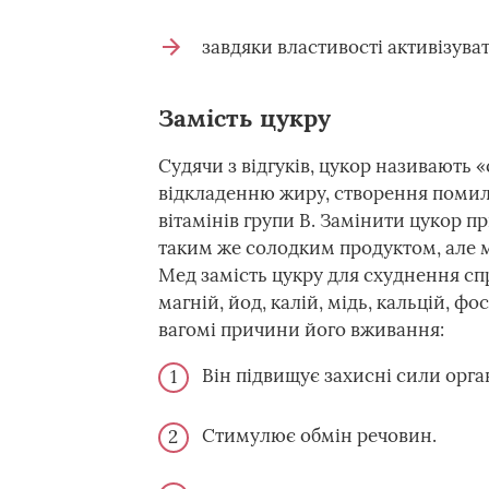
завдяки властивості активізува
Замість цукру
Судячи з відгуків, цукор називають
відкладенню жиру, створення помилк
вітамінів групи В. Замінити цукор п
таким же солодким продуктом, але міс
Мед замість цукру для схуднення с
магній, йод, калій, мідь, кальцій, фо
вагомі причини його вживання:
Він підвищує захисні сили орга
Стимулює обмін речовин.