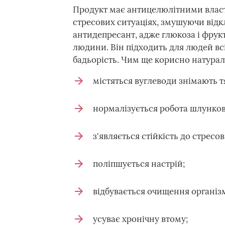
Продукт має антицелюлітними власт
стресових ситуаціях, змушуючи відкл
антидепресант, адже глюкоза і фрук
людини. Він підходить для людей всіх
бадьорість. Чим ще корисно натурал
містяться вуглеводи знімають т
нормалізується робота шлунков
з'являється стійкість до стресов
поліпшується настрій;
відбувається очищення організм
усуває хронічну втому;