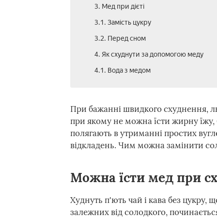
3. Мед при дієті
3.1. Замість цукру
3.2. Перед сном
4. Як схуднути за допомогою меду
4.1. Вода з медом
При бажанні швидкого схуднення, лю
при якому не можна їсти жирну їжу, 
полягають в утриманні простих вугл
відкладень. Чим можна замінити со
Можна їсти мед при с
Худнуть п'ють чай і кава без цукру, 
залежних від солодкого, починаєтьс