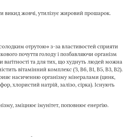
ти викид жовчі, утилізує жировий прошарок.
 «солодким отрутою» з-за властивостей сприяти
ового почуття голоду і позбавляючи організм
ри вагітності та для тих, що худнуть людей можна
тить вітамінний комплекс (З, В6, В1, В5, В3, В2).
прияє насиченню організму мінералами (цинк,
сфор, хлористий натрій, залізо, сірка). Існують
нізму, зміцнює імунітет, поповнює енергію.