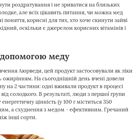
ути роздратування і не зриватися на близьких
лодке, але всіх цікавить питання, чи можна мед
і поняття, корисні для тих, хто хоче скинути зайві
бхідний, оскільки є джерелом корисних вітамінів і
 допомогою меду
ь вчення Аюрведи, цей продукт застосовували як ліки
 ожирінням. На сьогоднішній день вчені довели
у на 2 частини: одні вживали продукт в процесі
від солодкого. В результаті, люди з першої групи
нергетичну цінність (у 100 г міститься 350
чним, а схуднення з медом - ефективним. Гречаний
іж інші сорти.