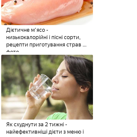
Дієтичне м'ясо -
низькокалорійні і пісні сорти,
рецепти приготування страв з
фото
Як схуднути за 2 тижні -
найефективніші дієти з меню і