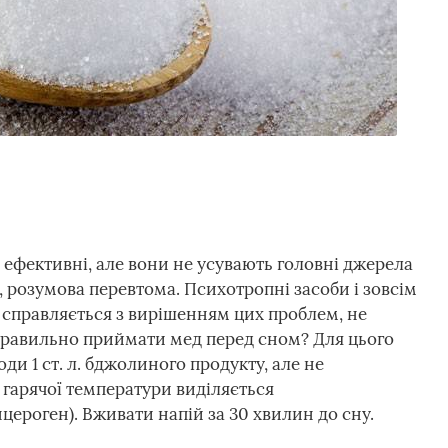
 ефективні, але вони не усувають головні джерела
ї, розумова перевтома. Психотропні засоби і зовсім
 справляється з вирішенням цих проблем, не
 правильно приймати мед перед сном? Для цього
оди 1 ст. л. бджолиного продукту, але не
 гарячої температури виділяється
роген). Вживати напій за 30 хвилин до сну.