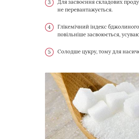
Для засвоєння складових продук
не перевантажується.
Глікемічний індекс бджолиного
повільніше засвоюється, усуваю
Солодше цукру, тому для насич