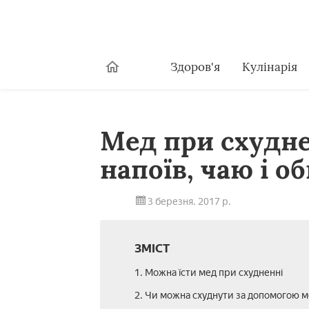
Здоров'я
Кулінарія
Мед при схудне
напоїв, чаю і о
3 березня. 2017 р.
ЗМІСТ
1. Можна їсти мед при схудненні
2. Чи можна схуднути за допомогою м