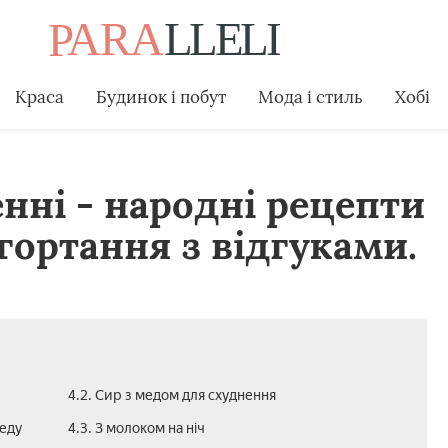
Краса
Будинок і побут
Мода і стиль
Хобі
нні - народні рецепти
бгортання з відгуками.
4.2. Сир з медом для схуднення
еду
4.3. З молоком на ніч