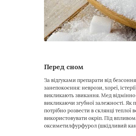
Перед сном
За відгуками препарати від безсоння
занепокоєння: неврози, хореї, істері
викликають звикання. Мед відмінно
викликаючи згубної залежності. Як
потрібно розвести в склянці теплої в
використовувати окріп. Під впливом
оксиметилфурфурол (шкідливий канце