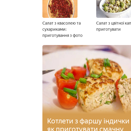
Салат з квасолею та
Салат з цвітної ка
сухариками:
приготувати
приготування з фото
Котлети з фаршу індички 
як приготувати смачну