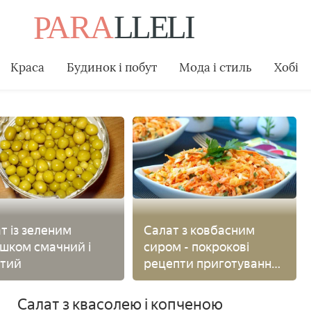
Краса
Будинок і побут
Мода і стиль
Хобі
т із зеленим
Салат з ковбасним
шком смачний і
сиром - покрокові
стий
рецепти приготування
страви з фото
Салат з квасолею і копченою