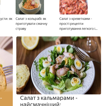
пусти: як
Салат з кольрабі: як
Салат з креветками -
приготувати смачну
прості рецепти
страву
приготування легкого і
смачної страви покроково
з фото
-
Салат з кальмарами -
найсмачніший: