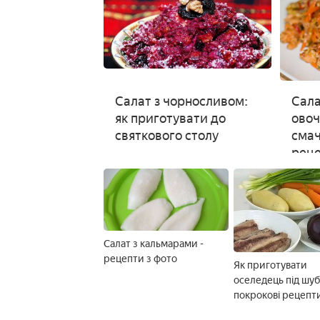
Салат з чорносливом:
Сала
як приготувати до
овоч
святкового столу
смач
рец
Салат з кальмарами -
рецепти з фото
Як приготувати
оселедець під шуб
покрокові рецепт