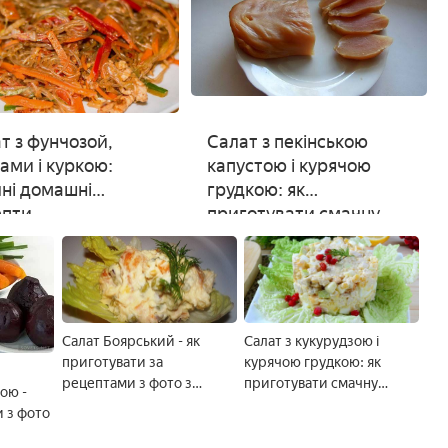
т з фунчозой,
Салат з пекінською
ами і куркою:
капустою і курячою
ні домашні
грудкою: як
епти
приготувати смачну
страву, фото
Салат Боярський - як
Салат з кукурудзою і
приготувати за
курячою грудкою: як
рецептами з фото з
приготувати смачну
ою -
шинкою, куркою або
страву
и з фото
шинкою