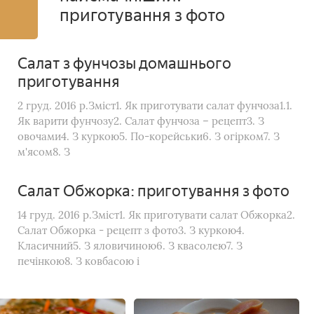
приготування з фото
Салат з фунчозы домашнього
приготування
2 груд. 2016 р.Зміст1. Як приготувати салат фунчоза1.1.
Як варити фунчозу2. Салат фунчоза – рецепт3. З
овочами4. З куркою5. По-корейськи6. З огірком7. З
м'ясом8. З
Салат Обжорка: приготування з фото
14 груд. 2016 р.Зміст1. Як приготувати салат Обжорка2.
Салат Обжорка - рецепт з фото3. З куркою4.
Класичний5. З яловичиною6. З квасолею7. З
печінкою8. З ковбасою і