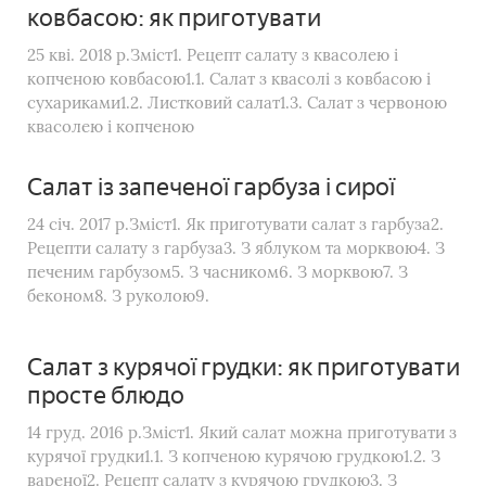
ковбасою: як приготувати
25 кві. 2018 р.Зміст1. Рецепт салату з квасолею і
копченою ковбасою1.1. Салат з квасолі з ковбасою і
сухариками1.2. Листковий салат1.3. Салат з червоною
квасолею і копченою
Салат із запеченої гарбуза і сирої
24 січ. 2017 р.Зміст1. Як приготувати салат з гарбуза2.
Рецепти салату з гарбуза3. З яблуком та морквою4. З
печеним гарбузом5. З часником6. З морквою7. З
беконом8. З руколою9.
Салат з курячої грудки: як приготувати
просте блюдо
14 груд. 2016 р.Зміст1. Який салат можна приготувати з
курячої грудки1.1. З копченою курячою грудкою1.2. З
вареної2. Рецепт салату з курячою грудкою3. З