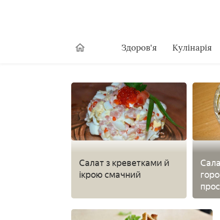
Здоров'я
Кулінарія
Салат з креветками й
Сала
ікрою смачний
горо
про