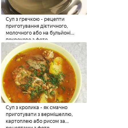
Суп з гречкою - рецепти
приготування дієтичного,
молочного або на бульйоні
покроково з фото
Суп з кролика - як смачно
приготувати з вермішеллю,
картоплею або рисом за