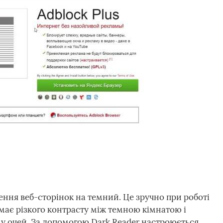
ння веб-сторінок на темний. Це зручно при роботі
має різкого контрасту між темною кімнатою і
у очей. За допомогою Dark Reader настроюється