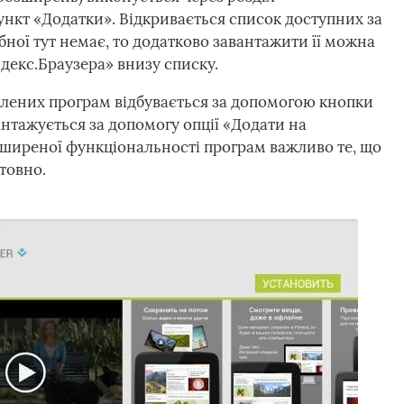
нкт «Додатки». Відкривається список доступних за
ної тут немає, то додатково завантажити її можна
декс.Браузера» внизу списку.
влених програм відбувається за допомогою кнопки
антажується за допомогу опції «Додати на
зширеної функціональності програм важливо те, що
товно.