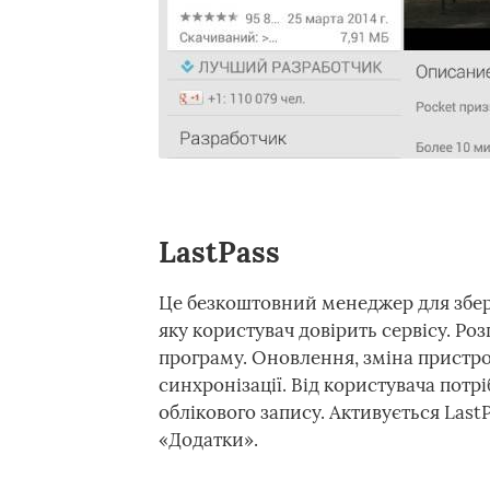
LastPass
Це безкоштовний менеджер для збері
яку користувач довірить сервісу. Роз
програму. Оновлення, зміна пристро
синхронізації. Від користувача потрі
облікового запису. Активується Last
«Додатки».