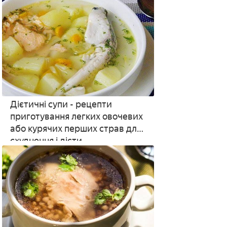
Дієтичні супи - рецепти
приготування легких овочевих
або курячих перших страв для
схуднення і дієти