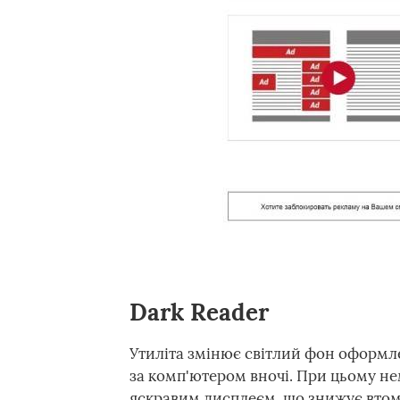
Dark Reader
Утиліта змінює світлий фон оформле
за комп'ютером вночі. При цьому не
яскравим дисплеєм, що знижує втом