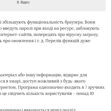
8. Відео
і збільшують функціональність браузера. Вони
 введуть паролі при вході на ресурс, заблокують
 інтернет-сайтів, попередять про вірусну загрозу,
 про оновлення і т. д. Перелік функцій дуже
оматеріал або іншу інформацію, відкриє для
ься в хмарі, доступ можливий з будь-якого
тернетом. Програма однозначно входить в 7 зручних
це свідчить кількість користувачів – понад 10
х розширень) виконується через розділ