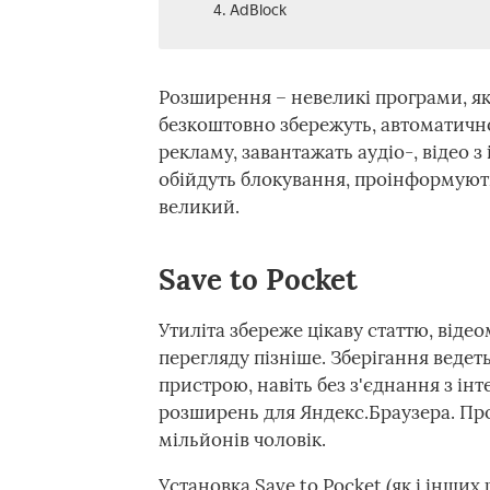
4. AdBlock
Розширення – невеликі програми, як
безкоштовно збережуть, автоматично
рекламу, завантажать аудіо-, відео з
обійдуть блокування, проінформують
великий.
Save to Pocket
Утиліта збереже цікаву статтю, віде
перегляду пізніше. Зберігання ведет
пристрою, навіть без з'єднання з ін
розширень для Яндекс.Браузера. Про 
мільйонів чоловік.
Установка Save to Pocket (як і інши