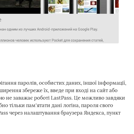
гання паролів, особистих даних, іншої інформації,
ширення збереже їх, введе при вході на сайт або
ю не заважає роботі LastPass. Це можливо завдяки
бно тільки пам'ятати дані логіна, пароля свого
Pass через налаштування браузера Яндекса, пункт