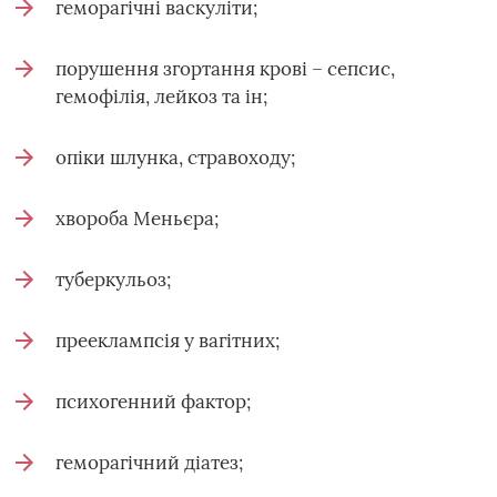
геморагічні васкуліти;
порушення згортання крові – сепсис,
гемофілія, лейкоз та ін;
опіки шлунка, стравоходу;
хвороба Меньєра;
туберкульоз;
прееклампсія у вагітних;
психогенний фактор;
геморагічний діатез;