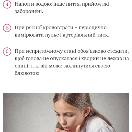
Напоїти водою: інше пиття, прийом їжі
заборонені.
При рясної крововтрати – періодично
вимірювати пульс і артеріальний тиск.
При непритомному стані обов'язково стежити,
щоб голова не опускалася і хворий не лежав на
спині, т. к. він може захлинутися своєю
блювотою.