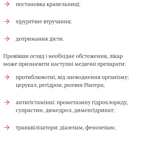
постановка крапельниці;
хірургічне втручання;
дотримання дієти.
Провівши огляд і необхідне обстеження, лікар
може призначити наступні медичні препарати:
протиблювотні, від зневоднення організму:
церукал, регідрон, розчин Рінгера;
антигістамінні: прометазину гідрохлориду,
супрастин, димедрол, дименгідринат;
транквілізатори: діазепам, фенозепам;