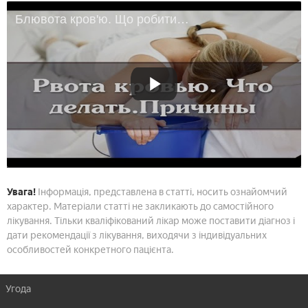
Блювота кров'ю. Що робити. Причини
Увага!
Інформація, представлена в статті, носить ознайомчий
характер. Матеріали статті не закликають до самостійного
лікування. Тільки кваліфікований лікар може поставити діагноз і
дати рекомендації з лікування, виходячи з індивідуальних
особливостей конкретного пацієнта.
Угода