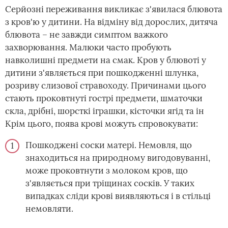
Серйозні переживання викликає з'явилася блювота
з кров'ю у дитини. На відміну від дорослих, дитяча
блювота – не завжди симптом важкого
захворювання. Малюки часто пробують
навколишні предмети на смак. Кров у блювоті у
дитини з'являється при пошкодженні шлунка,
розриву слизової стравоходу. Причинами цього
стають проковтнуті гострі предмети, шматочки
скла, дрібні, шорсткі іграшки, кісточки ягід та ін
Крім цього, поява крові можуть спровокувати:
Пошкоджені соски матері. Немовля, що
знаходиться на природному вигодовуванні,
може проковтнути з молоком кров, що
з'являється при тріщинах сосків. У таких
випадках сліди крові виявляються і в стільці
немовляти.