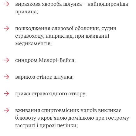
виразкова хвороба шлунка – найпоширеніша
причина;
пошкодження слизової оболонки, судин
стравоходу, наприклад, при вживанні
медикаментів;
синдром Мелорі-Вейса;
варикоз стінок шлунка;
грижа стравохідного отвору;
вживання спиртовмісних напоїв викликає
блювоту з кров'яною домішкою при гострому
гастриті і цирозі печінки;