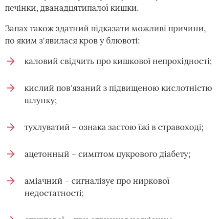
печінки, дванадцятипалої кишки.
Запах також здатний підказати можливі причини,
по яким з'явилася кров у блювоті:
каловий свідчить про кишкової непрохідності;
кислий пов'язаний з підвищеною кислотністю
шлунку;
тухлуватий – ознака застою їжі в стравоході;
ацетонный – симптом цукрового діабету;
аміачний – сигналізує про ниркової
недостатності;