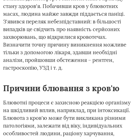
стану здоров'я. Побачивши кров у блювотних
масах, людина майже завжди піддається паніці.
З'явився переляк небезпідставний: в більшості
випадків це свідчить про наявність серйозних
захворювань, що відкрилися кровотечах.
Визначити точну причину виникнення можливе
тільки з допомогою лікаря, здавши необхідні
аналізи, пройшовши обстеження – рентген,
гастроскопію, УЗД і т. д.
Причини блювання з кров'ю
Блювотні процеси є захисною реакцією організму
на шкідливий вплив, наприклад, при інтоксикації.
Блювота з кров'ю може бути викликана різними
патологіями, залежати від віку, індивідуальних
особливостей людини, раціону харчування,