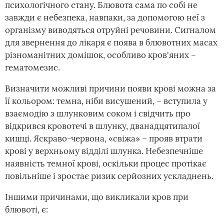
психологічного стану. Блювота сама по собі не
завжди є небезпека, навпаки, за допомогою неї з
організму виводяться отруйні речовини. Сигналом
для звернення до лікаря є поява в блювотних масах
різноманітних домішок, особливо кров'яних –
гематомезис.
Визначити можливі причини появи крові можна за
її кольором: темна, ніби висушений, – вступила у
взаємодію з шлунковим соком і свідчить про
відкрився кровотечі в шлунку, дванадцятипалої
кишці. Яскраво-червона, «свіжа» – прояв втрати
крові у верхньому відділі шлунка. Небезпечніше
наявність темної крові, оскільки процес протікає
повільніше і зростає ризик серйозних ускладнень.
Іншими причинами, що викликали кров при
блювоті, є: