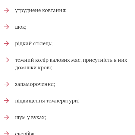
утруднене ковтання;
шок;
рідкий стілець;
темний колір калових мас, присутність в них
домішки крові;
запаморочення;
підвищення температури;
шум у вухах;
свербіж;