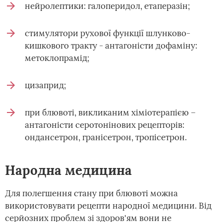
нейролептики: галоперидол, етаперазін;
стимулятори рухової функції шлунково-
кишкового тракту - антагоністи дофаміну:
метоклопрамід;
цизаприд;
при блювоті, викликаним хіміотерапією –
антагоністи серотонінових рецепторів:
ондансетрон, гранісетрон, тропісетрон.
Народна медицина
Для полегшення стану при блювоті можна
використовувати рецепти народної медицини. Від
серйозних проблем зі здоров'ям вони не