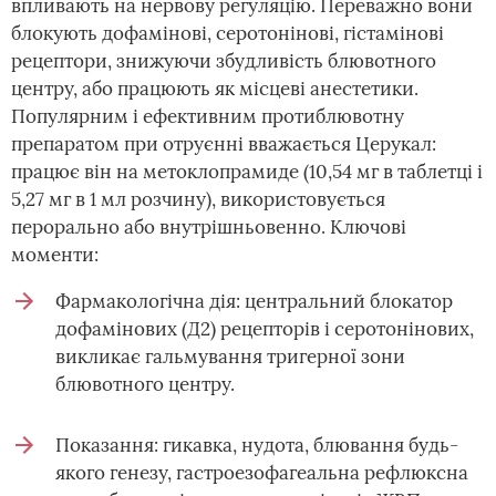
впливають на нервову регуляцію. Переважно вони
блокують дофамінові, серотонінові, гістамінові
рецептори, знижуючи збудливість блювотного
центру, або працюють як місцеві анестетики.
Популярним і ефективним протиблювотну
препаратом при отруєнні вважається Церукал:
працює він на метоклопрамиде (10,54 мг в таблетці і
5,27 мг в 1 мл розчину), використовується
перорально або внутрішньовенно. Ключові
моменти:
Фармакологічна дія: центральний блокатор
дофамінових (Д2) рецепторів і серотонінових,
викликає гальмування тригерної зони
блювотного центру.
Показання: гикавка, нудота, блювання будь-
якого генезу, гастроезофагеальна рефлюксна