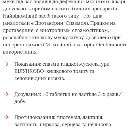
муки під час позивів до дефекації і між ними, лікарі
допускають прийом спазмолітичних препаратів.
Найвідоміший засіб такого типу – Но-шпа
(аналогами є Дротаверин, Спазмол). Працює на
дротаверине, є миотропным спазмолітиком,
розслаблює кишкову мускулатуру, дозволено при
непереносимості М-холіноблокаторів. Особливості
використання:
Показання: спазми гладкої мускулатури
ШЛУНКОВО-кишкового тракту та
сечовивідних шляхів.
Дозування: 1-2 таблетки не частіше 3-х разів/
добу.
Протипоказання: гіпотензія, лактація,
вагітність, ниркова, серцева та печінкова