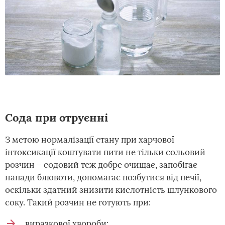
Сода при отруєнні
З метою нормалізації стану при харчової
інтоксикації коштувати пити не тільки сольовий
розчин – содовий теж добре очищає, запобігає
напади блювоти, допомагає позбутися від печії,
оскільки здатний знизити кислотність шлункового
соку. Такий розчин не готують при:
виразкової хвороби;