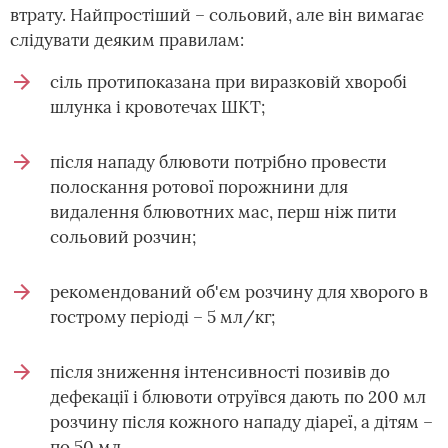
втрату. Найпростіший – сольовий, але він вимагає
слідувати деяким правилам:
сіль протипоказана при виразковій хворобі
шлунка і кровотечах ШКТ;
після нападу блювоти потрібно провести
полоскання ротової порожнини для
видалення блювотних мас, перш ніж пити
сольовий розчин;
рекомендований об'єм розчину для хворого в
гострому періоді – 5 мл/кг;
після зниження інтенсивності позивів до
дефекації і блювоти отруївся дають по 200 мл
розчину після кожного нападу діареї, а дітям –
по 50 мл.