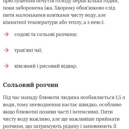
приглушення почуття голоду перші кілька годин,
поки заборонена їжа. Хворому обов'язково слід
пити маленькими ковтками чисту воду, але
кімнатної температури або теплу, а з нею і:
содові та сольові розчини;
трав'яні чаї;
вівсяний і рисовий відвар.
Сольовий розчин
Під час нападу блювоти людина позбавляється 1,5 л
води, тому зневоднення настає швидко, особливо
якщо блювотні позиви часті і інтенсивні. Пити
чисту воду важливо, але ще важливіше приймати
розчини, що затримують рідину і заповнюють її