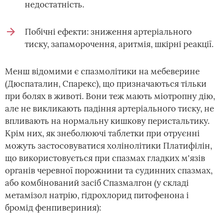
недостатність.
Побічні ефекти: зниження артеріального
тиску, запаморочення, аритмія, шкірні реакції.
Менш відомими є спазмолітики на мебеверине
(Дюспаталин, Спарекс), що призначаються тільки
при болях в животі. Вони теж мають міотропну дію,
але не викликають падіння артеріального тиску, не
впливають на нормальну кишкову перистальтику.
Крім них, як знеболюючі таблетки при отруєнні
можуть застосовуватися холінолітики Платифілін,
що використовується при спазмах гладких м'язів
органів черевної порожнини та судинних спазмах,
або комбінований засіб Спазмалгон (у складі
метамізол натрію, гідрохлорид питофенона і
бромід фенпивериния):