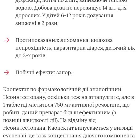
дефекації, потім по 2 шт., запиваючи теплою
водою. Добова доза не перевищує 14 шт. для
дорослих. У дітей 6-12 років дозування
знижені в 2 рази.
Протипоказання: лихоманка, кишкова
непрохідність, паразитарна діарея, дитячий вік
до 3-х років.
Побічні ефекти: запор.
Каопектат по фармакологічній дії аналогічний
Неоинтестопану, оскільки теж на аттапулгите, але в
1 таблетці міститься 750 мг активної речовини, що
робить даний препарат більш ефективним (з
позиції швидкості дії). На відміну від
Неоинтестопана, Каопектат випускається у вигляді
суспензії, де та ж концентрація діючого компонента