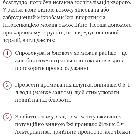
безглуздо: потрібна негайна госпіталізація хворого.
У разі ж, коли виною всьому зіпсована або
забруднений мікробами їжа, впоратися з
інтоксикацією можна самостійно. Перша допомога
при харчовому отруєнні, що передує основної
терапії, виглядає так:
Спровокувати блювоту як можна раніше – це
запобігатиме потраплянню токсинів в кров,
прискорить процес одужання.
Провести промивання шлунка: випивши 0,5-1
л води (майже залпом), щоб стимулювати
новий напад блювоти.
Зробити клізму, якщо з моменту вживання
потенційно винною їжі пройшло більше 2 ч.
Альтернатива: прийняти проносне, але тільки