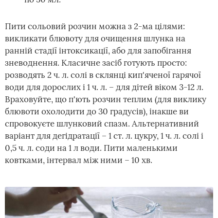
Пити сольовий розчин можна з 2-ма цілями:
викликати блювоту для очищення шлунка на
ранній стадії інтоксикації, або для запобігання
зневоднення. Класичне засіб готують просто:
розводять 2 ч. л. солі в склянці кип'яченої гарячої
води для дорослих і 1 ч. л. – для дітей віком 3-12 л.
Враховуйте, що п'ють розчин теплим (для виклику
блювоти охолодити до 30 градусів), інакше ви
спровокуєте шлунковий спазм. Альтернативний
варіант для дегідратації – 1 ст. л. цукру, 1 ч. л. солі і
0,5 ч. л. соди на 1 л води. Пити маленькими
ковтками, інтервал між ними – 10 хв.