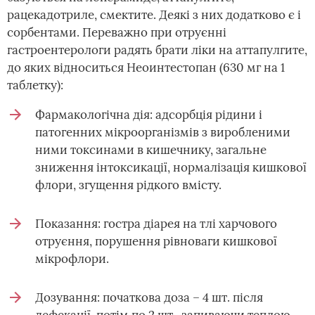
рацекадотриле, смектите. Деякі з них додатково є і
сорбентами. Переважно при отруєнні
гастроентерологи радять брати ліки на аттапулгите,
до яких відноситься Неоинтестопан (630 мг на 1
таблетку):
Фармакологічна дія: адсорбція рідини і
патогенних мікроорганізмів з виробленими
ними токсинами в кишечнику, загальне
зниження інтоксикації, нормалізація кишкової
флори, згущення рідкого вмісту.
Показання: гостра діарея на тлі харчового
отруєння, порушення рівноваги кишкової
мікрофлори.
Дозування: початкова доза – 4 шт. після