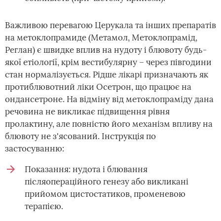
Важливою перевагою Церукала та інших препаратів
на метоклопрамиде (Метамол, Метоклопрамід,
Реглан) є швидке вплив на нудоту і блювоту будь-
якої етіології, крім вестибулярну – через півгодини
стан нормалізується. Рідше лікарі призначають як
протиблювотний ліки Осетрон, що працює на
ондансетроне. На відміну від метоклопраміду дана
речовина не викликає підвищення рівня
пролактину, але повністю його механізм впливу на
блювоту не з'ясований. Інструкція по
застосуванню:
Показання: нудота і блювання
післяопераційного генезу або викликані
прийомом цистостатиков, променевою
терапією.