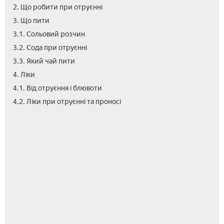
2. Що робити при отруєнні
3. Що пити
3.1. Сольовий розчин
3.2. Сода при отруєнні
3.3. Який чай пити
4. Ліки
4.1. Від отруєння і блювоти
4.3.
4.4.
5.
6.
6.1.
6.2.
6.3.
7.
8.
4.2. Ліки при отруєнні та проносі
Зне
Сор
Лік
Нар
Нас
Імб
Ли
Про
Від
від
зас
кор
чай
сік
отр
для
діт