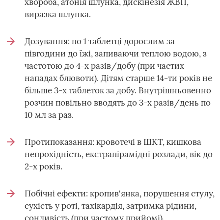
хвороба, атонія шлунка, дискінезія ЖВП,
виразка шлунка.
Дозування: по 1 таблетці дорослим за
півгодини до їжі, запиваючи теплою водою, з
частотою до 4-х разів/добу (при частих
нападах блювоти). Дітям старше 14-ти років не
більше 3-х таблеток за добу. Внутрішньовенно
розчин повільно вводять до 3-х разів/день по
10 мл за раз.
Протипоказання: кровотечі в ШКТ, кишкова
непрохідність, екстрапірамідні розлади, вік до
2-х років.
Побічні ефекти: кропив'янка, порушення стулу,
сухість у роті, тахікардія, затримка рідини,
сонливість (при частому прийомі).