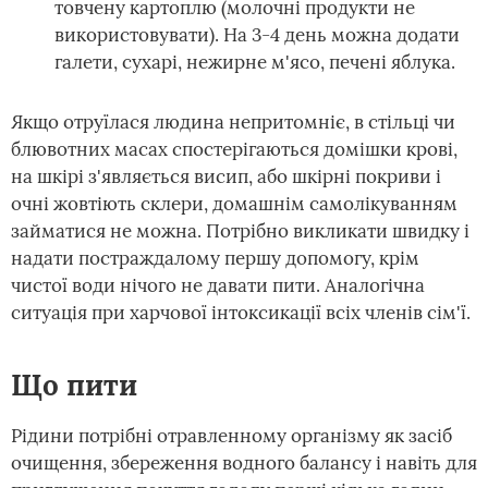
товчену картоплю (молочні продукти не
використовувати). На 3-4 день можна додати
галети, сухарі, нежирне м'ясо, печені яблука.
Якщо отруїлася людина непритомніє, в стільці чи
блювотних масах спостерігаються домішки крові,
на шкірі з'являється висип, або шкірні покриви і
очні жовтіють склери, домашнім самолікуванням
займатися не можна. Потрібно викликати швидку і
надати постраждалому першу допомогу, крім
чистої води нічого не давати пити. Аналогічна
ситуація при харчової інтоксикації всіх членів сім'ї.
Що пити
Рідини потрібні отравленному організму як засіб
очищення, збереження водного балансу і навіть для