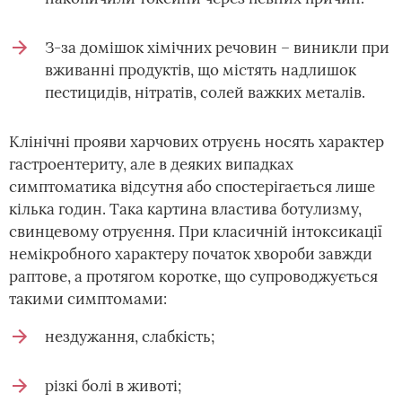
З-за домішок хімічних речовин – виникли при
вживанні продуктів, що містять надлишок
пестицидів, нітратів, солей важких металів.
Клінічні прояви харчових отруєнь носять характер
гастроентериту, але в деяких випадках
симптоматика відсутня або спостерігається лише
кілька годин. Така картина властива ботулизму,
свинцевому отруєння. При класичній інтоксикації
немікробного характеру початок хвороби завжди
раптове, а протягом коротке, що супроводжується
такими симптомами:
нездужання, слабкість;
різкі болі в животі;