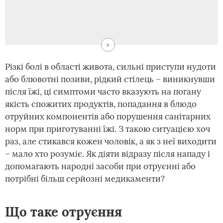
Різкі болі в області живота, сильні приступи нудоти
або блювотні позиви, рідкий стілець – виникнувши
після їжі, ці симптоми часто вказують на погану
якість спожитих продуктів, попадання в блюдо
отруйних компонентів або порушення санітарних
норм при приготуванні їжі. З такою ситуацією хоч
раз, але стикався кожен чоловік, а як з неї виходити
– мало хто розуміє. Як діяти відразу після нападу і
допомагають народні засоби при отруєнні або
потрібні більш серйозні медикаменти?
Що таке отруєння