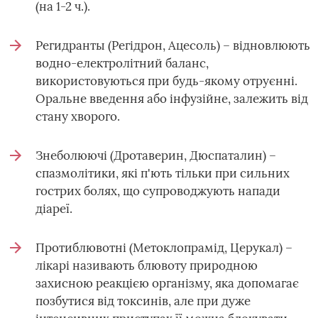
(на 1-2 ч.).
Регидранты (Регідрон, Ацесоль) – відновлюють
водно-електролітний баланс,
використовуються при будь-якому отруєнні.
Оральне введення або інфузійне, залежить від
стану хворого.
Знеболюючі (Дротаверин, Дюспаталин) –
спазмолітики, які п'ють тільки при сильних
гострих болях, що супроводжують напади
діареї.
Протиблювотні (Метоклопрамід, Церукал) –
лікарі називають блювоту природною
захисною реакцією організму, яка допомагає
позбутися від токсинів, але при дуже