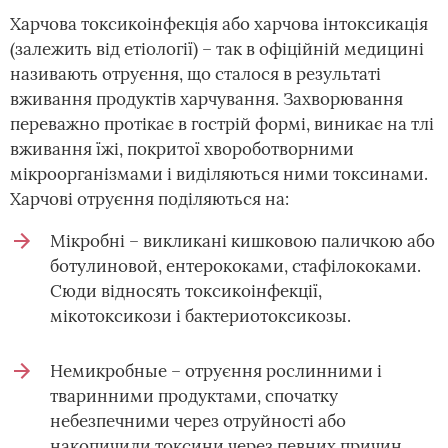
Харчова токсикоінфекція або харчова інтоксикація
(залежить від етіології) – так в офіційній медицині
називають отруєння, що сталося в результаті
вживання продуктів харчування. Захворювання
переважно протікає в гострій формі, виникає на тлі
вживання їжі, покритої хвороботворними
мікроорганізмами і виділяються ними токсинами.
Харчові отруєння поділяються на:
Мікробні – викликані кишковою паличкою або
ботулиновой, ентерококами, стафілококами.
Сюди відносять токсикоінфекції,
мікотоксикози і бактериотоксикозы.
Немикробные – отруєння рослинними і
тваринними продуктами, спочатку
небезпечними через отруйності або
накопичили токсини через певних причин.