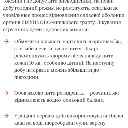
токсини і не допустити зневоднення). На повні
добу голодний режим не розтягують, оскільки це
уповільнює процес відновлення слизової оболонки
органів ШЛУНКОВО-кишкового тракту. Лікування
отруєння у дітей і дорослих вимагає:
Обмежити кількість надходить в організм їжі,
але забезпечити рясне пиття. Лікарі
рекомендують хворому після нападу пити
кожні 10 хв., особливо дитині. На наступну
добу інтервали можна збільшити до
півгодини.
Обов'язково пити регидранты – розчини, які
відновлюють водно-сольовий баланс.
У раціоні перших днів використовувати тільки
каші на воді, пюреобразні супи, варену