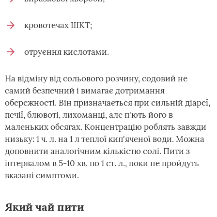
кровотечах ШКТ;
отруєння кислотами.
На відміну від сольового розчину, содовий не
самий безпечний і вимагає дотримання
обережності. Він призначається при сильній діареї,
печії, блювоті, лихоманці, але п'ють його в
маленьких обсягах. Концентрацію роблять завжди
низьку: 1 ч. л. на 1 л теплої кип'яченої води. Можна
доповнити аналогічним кількістю солі. Пити з
інтервалом в 5-10 хв. по 1 ст. л., поки не пройдуть
вказані симптоми.
Який чай пити