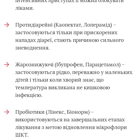
інтенсивних приступах її можна блокувати
ліками.
Протидіарейні (Каопектат, Лоперамід) –
застосовуються тільки при прискорених
нападах діареї, стають причиною сильного
зневоднення.
Жарознижуючі (Ібупрофен, Парацетамол) –
застосовуються рідко, переважно у маленьких
дітей і тільки коли хворий знає, що
температура викликана не кишковою
інфекцією.
Пробіотики (Лінекс, Біонорм) –
використовуються на завершальних етапах
лікування з метою відновлення мікрофлори
ШКТ.