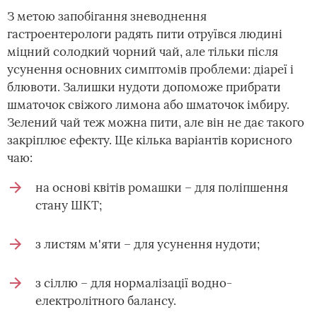
З метою запобігання зневоднення
гастроентерологи радять пити отруївся людині
міцний солодкий чорний чай, але тільки після
усунення основних симптомів проблеми: діареї і
блювоти. Залишки нудоти допоможе прибрати
шматочок свіжого лимона або шматочок імбиру.
Зелений чай теж можна пити, але він не дає такого
закріплює ефекту. Ще кілька варіантів корисного
чаю:
на основі квітів ромашки – для поліпшення
стану ШКТ;
з листям м'яти – для усунення нудоти;
з сіллю – для нормалізації водно-
електролітного балансу.