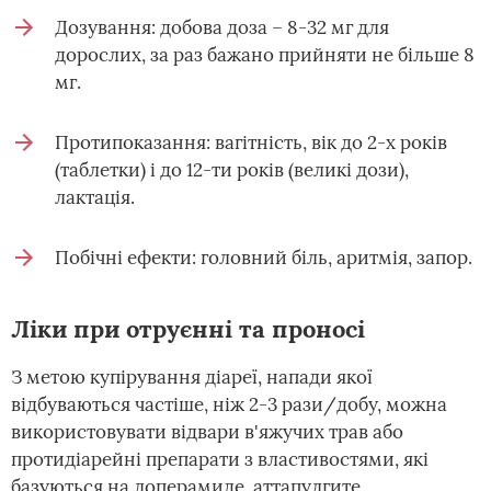
Дозування: добова доза – 8-32 мг для
дорослих, за раз бажано прийняти не більше 8
мг.
Протипоказання: вагітність, вік до 2-х років
(таблетки) і до 12-ти років (великі дози),
лактація.
Побічні ефекти: головний біль, аритмія, запор.
Ліки при отруєнні та проносі
З метою купірування діареї, напади якої
відбуваються частіше, ніж 2-3 рази/добу, можна
використовувати відвари в'яжучих трав або
протидіарейні препарати з властивостями, які
базуються на лоперамиде, аттапулгите,