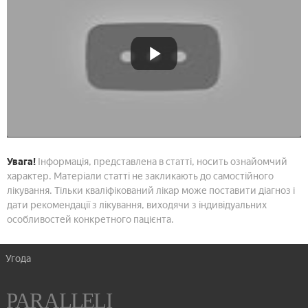
Увага!
Інформація, представлена в статті, носить ознайомчий
характер. Матеріали статті не закликають до самостійного
лікування. Тільки кваліфікований лікар може поставити діагноз і
дати рекомендації з лікування, виходячи з індивідуальних
особливостей конкретного пацієнта.
Угода