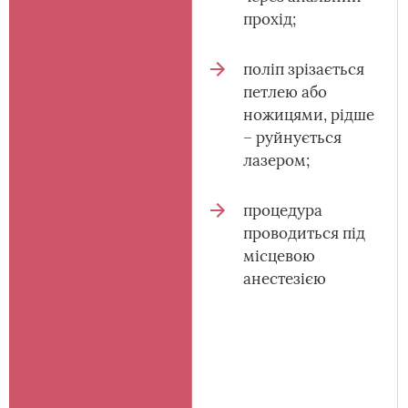
прохід;
поліп зрізається
петлею або
ножицями, рідше
– руйнується
лазером;
процедура
проводиться під
місцевою
анестезією