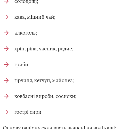
солодощі;
кава, міцний чай;
алкоголь;
хрін, ріпа, часник, редис;
гриби;
гірчиця, кетчуп, майонез;
ковбасні вироби, сосиски;
гострі сири.
Основу раціону складають зварені на воді каші: