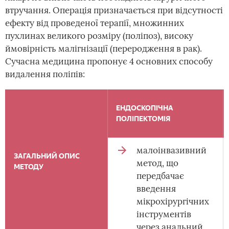
втручання. Операція призначається при відсутності
ефекту від проведеної терапії, множинних
пухлинах великого розміру (поліпоз), високу
ймовірність малігнізації (переродження в рак).
Сучасна медицина пропонує 4 основних способу
видалення поліпів:
ЕНДОСКОПІЧНА
ПОЛІПЕКТОМІЯ
малоінвазивний
ЗАГАЛЬНИЙ ОПИС
метод, що
МЕТОДУ
передбачає
введення
мікрохірургічних
інструментів
через анальний