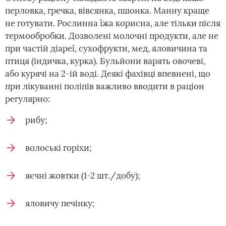
перловка, гречка, вівсянка, пшонка. Манну краще
не готувати. Рослинна їжа корисна, але тільки після
термообробки. Дозволені молочні продукти, але не
при частій діареї, сухофрукти, мед, яловичина та
птиця (індичка, курка). Бульйони варять овочеві,
або курячі на 2-ій воді. Деякі фахівці впевнені, що
при лікуванні поліпів важливо вводити в раціон
регулярно:
рибу;
волоські горіхи;
яєчні жовтки (1-2 шт./добу);
яловичу печінку;