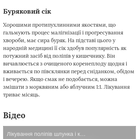
Буряковий сік
Хорошими протипухлинними якостями, що
гальмують процес малігнізації і прогресування
хвороби, має сира буряк. На підставі цього у
народній медицині її сік здобув популярність як
потужний засіб від поліпів у кишечнику. Він
вичавлюється з очищеного коренеплоду щодня і
вживається по півсклянки перед сніданком, обідом
і вечерею. Якщо смак не подобається, можна
змішати з морквяним або яблучним 1:1. Лікування
триває місяць.
Відео
Лікування поліпів шлунка і кишечника - каланхое.