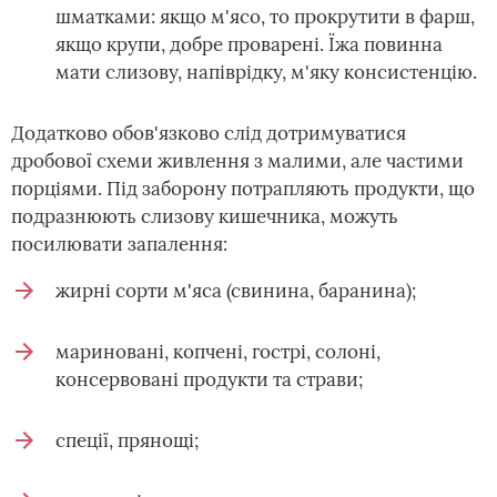
шматками: якщо м'ясо, то прокрутити в фарш,
якщо крупи, добре проварені. Їжа повинна
мати слизову, напіврідку, м'яку консистенцію.
Додатково обов'язково слід дотримуватися
дробової схеми живлення з малими, але частими
порціями. Під заборону потрапляють продукти, що
подразнюють слизову кишечника, можуть
посилювати запалення:
жирні сорти м'яса (свинина, баранина);
мариновані, копчені, гострі, солоні,
консервовані продукти та страви;
спеції, прянощі;