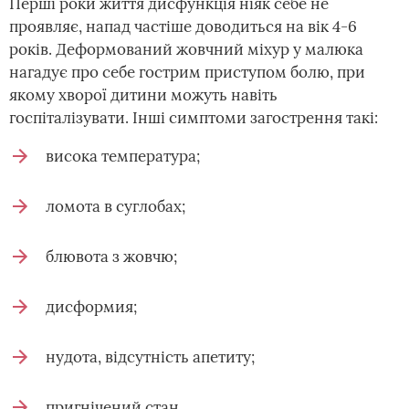
Перші роки життя дисфункція ніяк себе не
проявляє, напад частіше доводиться на вік 4-6
років. Деформований жовчний міхур у малюка
нагадує про себе гострим приступом болю, при
якому хворої дитини можуть навіть
госпіталізувати. Інші симптоми загострення такі:
висока температура;
ломота в суглобах;
блювота з жовчю;
дисформия;
нудота, відсутність апетиту;
пригнічений стан.