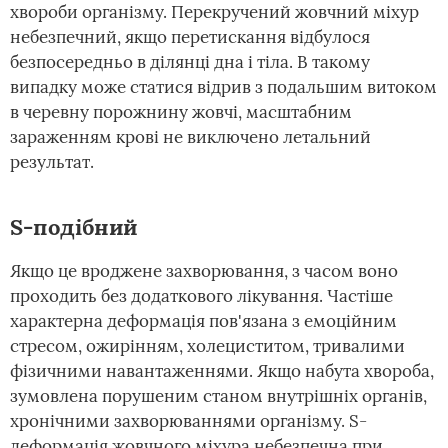
хвороби організму. Перекручений жовчний міхур
небезпечний, якщо перетискання відбулося
безпосередньо в ділянці дна і тіла. В такому
випадку може статися відрив з подальшим витоком
в черевну порожнину жовчі, масштабним
зараженням крові не виключено летальний
результат.
S-подібний
Якщо це вроджене захворювання, з часом воно
проходить без додаткового лікування. Частіше
характерна деформація пов'язана з емоційним
стресом, ожирінням, холециститом, тривалими
фізичними навантаженнями. Якщо набута хвороба,
зумовлена порушеним станом внутрішніх органів,
хронічними захворюваннями організму. S-
деформація жовчного міхура небезпечна при