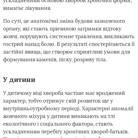
ускладненням основою хвороби хронічної форми,
вимагає лікування.
По суті, це анатомічні зміна будови зазначеного
органу, які стають причиною затримки відтоку
жовчі, порушують системне травлення, викликають
гострий напад болю. В результаті спостерігаються її
застійні явища, що створює сприятливі умови для
формування каменів, піску, розриву тіла.
У дитини
У дитячому віці хвороба частіше має вроджений
характер, тобто отримує свій розвиток ще у
внутрішньоутробному періоді. Характерні аномалії
жовчного міхура у дитини виникають на тлі
екологічного і соціального фактора, стають
ускладненням перебігу хронічних хвороб батьків.