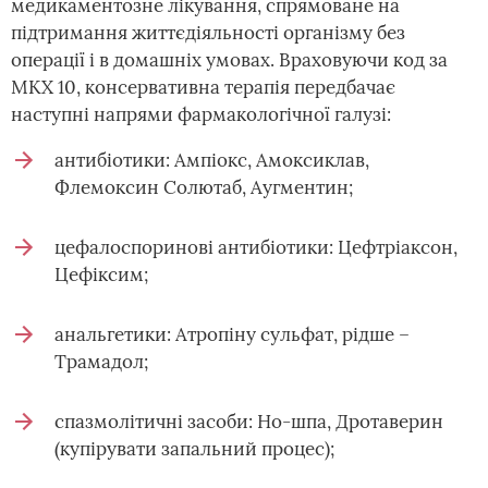
медикаментозне лікування, спрямоване на
підтримання життєдіяльності організму без
операції і в домашніх умовах. Враховуючи код за
МКХ 10, консервативна терапія передбачає
наступні напрями фармакологічної галузі:
антибіотики: Ампіокс, Амоксиклав,
Флемоксин Солютаб, Аугментин;
цефалоспоринові антибіотики: Цефтріаксон,
Цефіксим;
анальгетики: Атропіну сульфат, рідше –
Трамадол;
спазмолітичні засоби: Но-шпа, Дротаверин
(купірувати запальний процес);