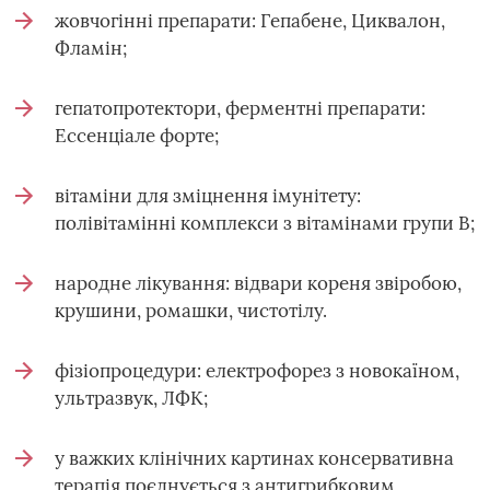
жовчогінні препарати: Гепабене, Циквалон,
Фламін;
гепатопротектори, ферментні препарати:
Ессенціале форте;
вітаміни для зміцнення імунітету:
полівітамінні комплекси з вітамінами групи В;
народне лікування: відвари кореня звіробою,
крушини, ромашки, чистотілу.
фізіопроцедури: електрофорез з новокаїном,
ультразвук, ЛФК;
у важких клінічних картинах консервативна
терапія поєднується з антигрибковим