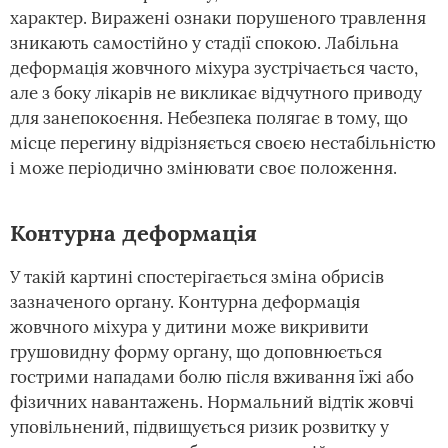
характер. Виражені ознаки порушеного травлення
зникають самостійно у стадії спокою. Лабільна
деформація жовчного міхура зустрічається часто,
але з боку лікарів не викликає відчутного приводу
для занепокоєння. Небезпека полягає в тому, що
місце перегину відрізняється своєю нестабільністю
і може періодично змінювати своє положення.
Контурна деформація
У такій картині спостерігається зміна обрисів
зазначеного органу. Контурна деформація
жовчного міхура у дитини може викривити
грушовидну форму органу, що доповнюється
гострими нападами болю після вживання їжі або
фізичних навантажень. Нормальний відтік жовчі
уповільнений, підвищується ризик розвитку у