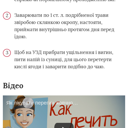
Заварювати по 1 ст. л. подрібненої трави
звіробою склянкою окропу, настояти,
приймати внутрішньо протягом дня перед
їдою.
Щоб на УЗД прибрати ущільнення і вигин,
пити напій із суниці, для цього перетерти
кислі ягоди і заварити подібно до чаю.
Відео
Як лікувати перегин жовчного міхура.