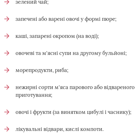
зелений чай;
запечені або варені овочі у формі пюре;
каші, запарені окропом (на воді);
овочеві та м'ясні супи на другому бульйоні;
морепродукти, риба;
нежирні сорти м'яса парового або відвареного
приготування;
овочі і фрукти (за винятком цибулі і часнику);
лікувальні відвари, кислі компоти.