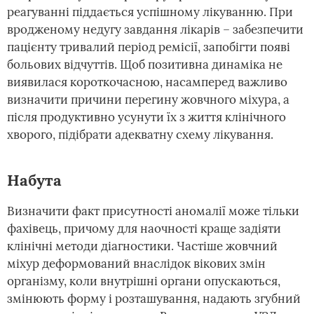
реагуванні піддається успішному лікуванню. При
вродженому недугу завдання лікарів – забезпечити
пацієнту тривалий період ремісії, запобігти появі
больових відчуттів. Щоб позитивна динаміка не
виявилася короткочасною, насамперед важливо
визначити причини перегину жовчного міхура, а
після продуктивно усунути їх з життя клінічного
хворого, підібрати адекватну схему лікування.
Набута
Визначити факт присутності аномалії може тільки
фахівець, причому для наочності краще задіяти
клінічні методи діагностики. Частіше жовчний
міхур деформований внаслідок вікових змін
організму, коли внутрішні органи опускаються,
змінюють форму і розташування, надають згубний