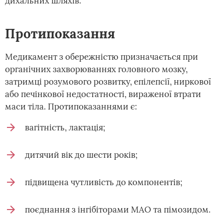
дихальних шляхів.
Протипоказання
Медикамент з обережністю призначається при
органічних захворюваннях головного мозку,
затримці розумового розвитку, епілепсії, ниркової
або печінкової недостатності, вираженої втрати
маси тіла. Протипоказаннями є:
вагітність, лактація;
дитячий вік до шести років;
підвищена чутливість до компонентів;
поєднання з інгібіторами МАО та пімозидом.