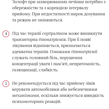
Золофт при захворюваннях печінки потрібно з
обережністю та з корекцією інтервалу
прийому. При недостатності нирок дозування
та режим не змінюються.
Під час терапії сертраліном може виникнути
транзиторна гіпонатріємія. При її появі
лікування відміняється, призначається
адекватна терапія. Ознаками гіпонатріємії
служать головний біль, порушення
концентрації уваги і пам'яті, непритомність,
галюцинації, слабкість.
Не рекомендується під час прийому ліків
керувати автомобілями або небезпечними
механізмами, оскільки знижується швидкість
психомоторних реакцій.