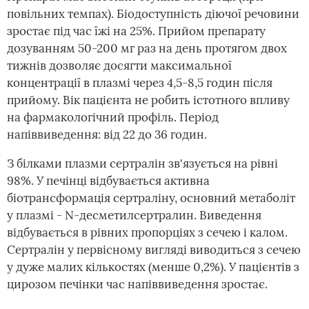
повільних темпах). Біодоступність діючої речовини
зростає під час їжі на 25%. Прийом препарату
дозуванням 50-200 мг раз на день протягом двох
тижнів дозволяє досягти максимальної
концентрації в плазмі через 4,5-8,5 годин після
прийому. Вік пацієнта не робить істотного впливу
на фармакологічний профіль. Період
напіввиведення: від 22 до 36 годин.
З білками плазми сертралін зв'язується на рівні
98%. У печінці відбувається активна
біотрансформація сертраліну, основний метаболіт
у плазмі - N-десметилсертралин. Виведення
відбувається в рівних пропорціях з сечею і калом.
Сертралін у первісному вигляді виводиться з сечею
у дуже малих кількостях (менше 0,2%). У пацієнтів з
цирозом печінки час напіввиведення зростає.