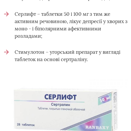
Серлифт – таблетки 50 і 100 мг з тим же
активним речовиною, лікує депресії у хворих з
моно - і біполярними афективними
розладами;
Стимулотон – угорський препарат у вигляді
таблеток на основі сертраліну.