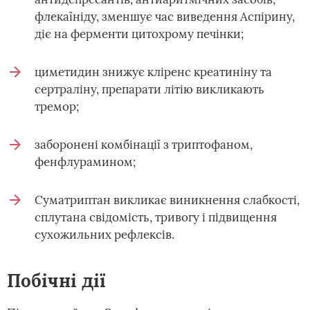
флекаїніду, зменшує час виведення Аспірину,
діє на ферменти цитохрому печінки;
циметидин знижує кліренс креатиніну та
сертраліну, препарати літію викликають
тремор;
заборонені комбінації з триптофаном,
фенфлурамином;
Суматриптан викликає виникнення слабкості,
сплутана свідомість, тривогу і підвищення
сухожильних рефлексів.
Побічні дії