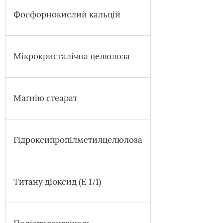
Фосфорнокислий кальцій
Мікрокристалічна целюлоза
Магнію стеарат
Гідроксипропілметилцелюлоза
Титану діоксид (E 171)