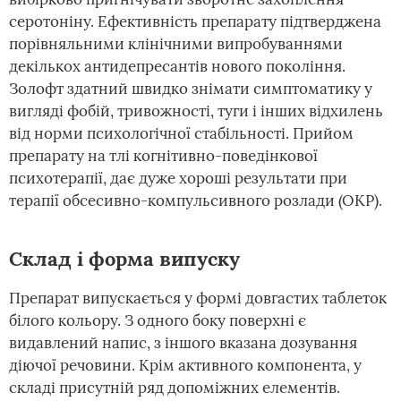
серотоніну. Ефективність препарату підтверджена
порівняльними клінічними випробуваннями
декількох антидепресантів нового покоління.
Золофт здатний швидко знімати симптоматику у
вигляді фобій, тривожності, туги і інших відхилень
від норми психологічної стабільності. Прийом
препарату на тлі когнітивно-поведінкової
психотерапії, дає дуже хороші результати при
терапії обсесивно-компульсивного розлади (ОКР).
Склад і форма випуску
Препарат випускається у формі довгастих таблеток
білого кольору. З одного боку поверхні є
видавлений напис, з іншого вказана дозування
діючої речовини. Крім активного компонента, у
складі присутній ряд допоміжних елементів.