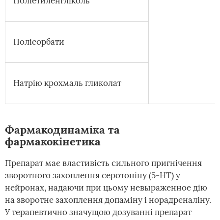
Поліетиленгліколь
Полісорбати
Натрію крохмаль гликолат
Фармакодинаміка та
фармакокінетика
Препарат має властивість сильного пригнічення
зворотного захоплення серотоніну (5-НТ) у
нейронах, надаючи при цьому невыраженное дію
на зворотне захоплення допаміну і норадреналіну.
У терапевтично значущою дозуванні препарат