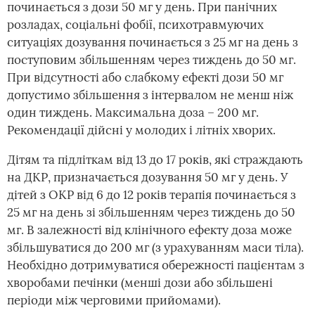
починається з дози 50 мг у день. При панічних
розладах, соціальні фобії, психотравмуючих
ситуаціях дозування починається з 25 мг на день з
поступовим збільшенням через тиждень до 50 мг.
При відсутності або слабкому ефекті дози 50 мг
допустимо збільшення з інтервалом не менш ніж
один тиждень. Максимальна доза – 200 мг.
Рекомендації дійсні у молодих і літніх хворих.
Дітям та підліткам від 13 до 17 років, які страждають
на ДКР, призначається дозування 50 мг у день. У
дітей з ОКР від 6 до 12 років терапія починається з
25 мг на день зі збільшенням через тиждень до 50
мг. В залежності від клінічного ефекту доза може
збільшуватися до 200 мг (з урахуванням маси тіла).
Необхідно дотримуватися обережності пацієнтам з
хворобами печінки (менші дози або збільшені
періоди між черговими прийомами).