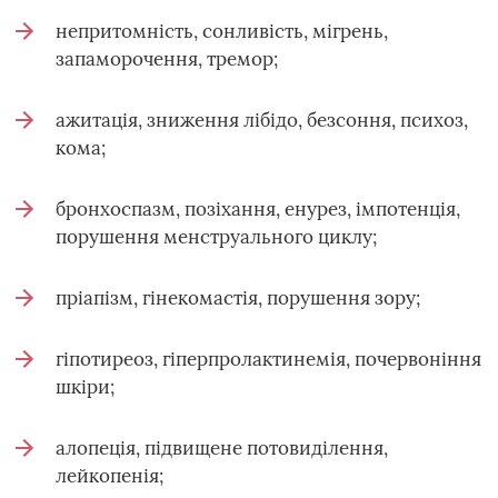
непритомність, сонливість, мігрень,
запаморочення, тремор;
ажитація, зниження лібідо, безсоння, психоз,
кома;
бронхоспазм, позіхання, енурез, імпотенція,
порушення менструального циклу;
пріапізм, гінекомастія, порушення зору;
гіпотиреоз, гіперпролактинемія, почервоніння
шкіри;
алопеція, підвищене потовиділення,
лейкопенія;