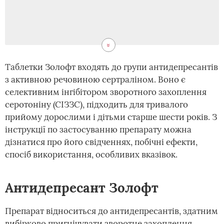
Таблетки Золофт входять до групи антидепресантів
з активною речовиною сертраліном. Воно є
селективним інгібітором зворотного захоплення
серотоніну (СІЗЗС), підходить для тривалого
прийому дорослими і дітьми старше шести років. З
інструкції по застосуванню препарату можна
дізнатися про його свідченнях, побічні ефекти,
спосіб використання, особливих вказівок.
Антидепресант Золофт
Препарат відноситься до антидепресантів, здатним
вибірково пригнічувати зворотне захоплення