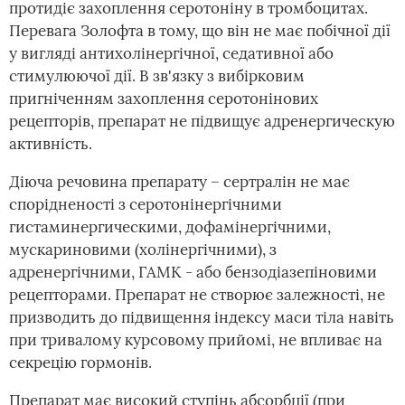
протидіє захоплення серотоніну в тромбоцитах.
Перевага Золофта в тому, що він не має побічної дії
у вигляді антихолінергічної, седативної або
стимулюючої дії. В зв'язку з вибірковим
пригніченням захоплення серотонінових
рецепторів, препарат не підвищує адренергическую
активність.
Діюча речовина препарату – сертралін не має
спорідненості з серотонінергічними
гистаминергическими, дофамінергічними,
мускариновими (холінергічними), з
адренергічними, ГАМК - або бензодіазепіновими
рецепторами. Препарат не створює залежності, не
призводить до підвищення індексу маси тіла навіть
при тривалому курсовому прийомі, не впливає на
секрецію гормонів.
Препарат має високий ступінь абсорбції (при