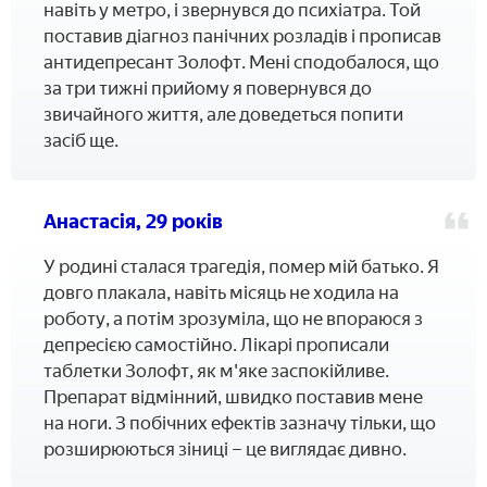
навіть у метро, і звернувся до психіатра. Той
поставив діагноз панічних розладів і прописав
антидепресант Золофт. Мені сподобалося, що
за три тижні прийому я повернувся до
звичайного життя, але доведеться попити
засіб ще.
Анастасія, 29 років
У родині сталася трагедія, помер мій батько. Я
довго плакала, навіть місяць не ходила на
роботу, а потім зрозуміла, що не впораюся з
депресією самостійно. Лікарі прописали
таблетки Золофт, як м'яке заспокійливе.
Препарат відмінний, швидко поставив мене
на ноги. З побічних ефектів зазначу тільки, що
розширюються зіниці – це виглядає дивно.