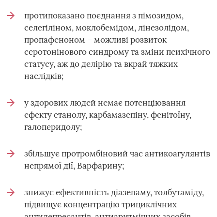
протипоказано поєднання з пімозидом,
селегіліном, моклобемідом, лінезолідом,
пропафеноном – можливі розвиток
серотонінового синдрому та зміни психічного
статусу, аж до делірію та вкрай тяжких
наслідків;
у здорових людей немає потенціювання
ефекту етанолу, карбамазепіну, фенітоїну,
галоперидолу;
збільшує протромбіновий час антикоагулянтів
непрямої дії, Варфарину;
знижує ефективність діазепаму, толбутаміду,
підвищує концентрацію трициклічних
антидепресантів, антиаритмічних засобів,