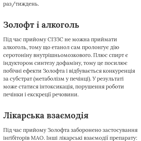
раз/тиждень.
Золофт і алкоголь
Під час прийому СІЗЗС не можна приймати
алкоголь, тому що етанол сам пролонгує дію
серотоніну внутрішньомозкового. Плюс спирт є
індуктором синтезу дофаміну, тому це посилює
побічні ефекти Золофта і відбувається конкуренція
за субстрат (метаболізм у печінці). У результаті
може статися інтоксикація, порушення роботи
печінки і екскреції речовини.
Лікарська взаємодія
Під час прийому Золофта заборонено застосування
інгібіторів МАО. Інші лікарські взаємодії препарату: