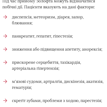
Під час прийому Золофта можуть відзначатися
побічні дії. Пацієнти вказують на дані фактори:
диспепсія, метеоризм, діарея, запор,
блювання;
панкреатит, гепатит, гіпестезія;
зниження або підвищення апетиту, анорексія;
прискорене серцебиття, тахікардія,
артеріальна гіпертензія;
м'язові судоми, артралгія, дискінезія, акатизія,
гематурія;
скрегіт зубами, проблеми з ходою, парестезія;