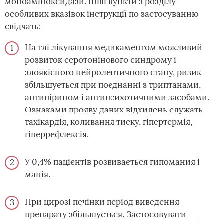
моноаміноксидази. Інші пункти з розділу
особливих вказівок інструкції по застосуванню
свідчать:
На тлі лікування медикаментом можливий
розвиток серотонінового синдрому і
злоякісного нейролептичного стану, ризик
збільшується при поєднанні з триптанами,
антипірином і антипсихотичними засобами.
Ознаками прояву даних відхилень служать
тахікардія, коливання тиску, гіпертермія,
гіперрефлексія.
У 0,4% пацієнтів розвивається гипомания і
манія.
При цирозі печінки період виведення
препарату збільшується. Застосовувати