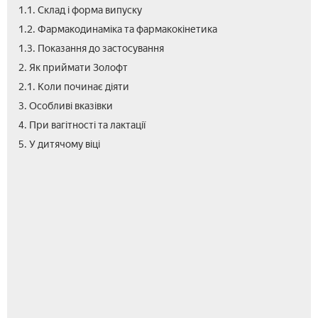
1.1. Склад і форма випуску
1.2. Фармакодинаміка та фармакокінетика
1.3. Показання до застосування
2. Як приймати Золофт
2.1. Коли починає діяти
3. Особливі вказівки
4. При вагітності та лактації
6.
7.
8.
8.1.
9.
10.
11.
12.
13.
14.
5. У дитячому віці
Зол
Лік
Поб
Си
Пер
Про
Умо
Ана
Цін
Від
і
вза
дії
від
про
Зол
алк
та
збе