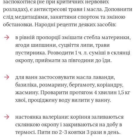
заспокоїтися (не при критичних нервових
розладах), є антистресові трави і масла. Доповнити
слід медитаціями, заняттями спортом та зміною
обстановки. Народні рецепти деяких засобів:
в рівній пропорції змішати стебла материнки,
ягоди шипшини, суцвіття липи, трави
пустирника. Розводити 1 ч. л. суміші в склянці
окропу, приймати за півгодини до їди.
для ванн застосовувати масла лаванди,
базиліка, розмарину, бергамоту, коріандру,
жасмину. Проварити протягом 4 хвилин 1,5 кг
хвої, проціджену воду вилити у ванну.
настоянка валеріани: коріння заливаються
склянкою окропу і закриваються на добу в
термосі. Пити по 2-3 ковтки 3 рази в день.