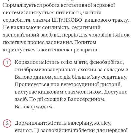
Нормалізується робота вегетативної нервової
системи: знижується пітливість, частота
серцебиття, спазми ШЛУНКОВО-кишкового тракту.
Не викликаючи сонливість, седативний
заспокійливий засіб від нервів для чоловіків і жінок
полегшує процес засинання. Попитом
користується такий список препаратів:
Корвалол: містить олію м'яти, фенобарбітал,
этилбромизовалерианат, схожий за складом з
Валокордином, але дія більш м'яку седативну.
Прописується при вегетосудинної дистонії,
виступає кишковим спазмолітиком. Доступне
засіб. По дії схожий з Валосердином,
Валокормидом.
Дормиплант: містить валеріану, мелісу,
етанол. Ці заспокійливі таблетки для нервової