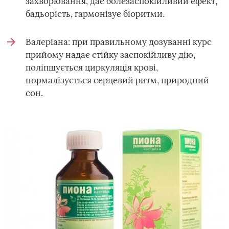
захворювання, дає болезаспокійливий ефект,
бадьорість, гармонізує біоритми.
Валеріана: при правильному дозуванні курс
прийому надає стійку заспокійливу дію,
поліпшується циркуляція крові,
нормалізується серцевий ритм, природний
сон.