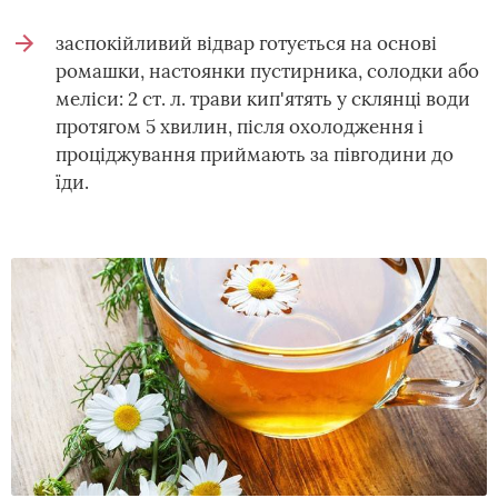
заспокійливий відвар готується на основі
ромашки, настоянки пустирника, солодки або
меліси: 2 ст. л. трави кип'ятять у склянці води
протягом 5 хвилин, після охолодження і
проціджування приймають за півгодини до
їди.