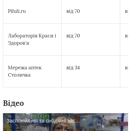
Piluli.ru
від 70
ві
Лабораторія Краси і
від 70
ві
Здоров'я
Мережа аптек
від 34
ві
Столичка
Відео
Заспокійливі та снодійні засоби.