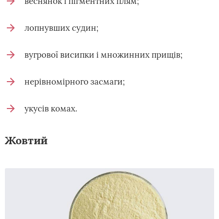
веснянок і пігментних плям;
лопнувших судин;
вугрової висипки і множинних прищів;
нерівномірного засмаги;
укусів комах.
Жовтий