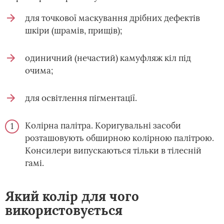
для точкової маскування дрібних дефектів
шкіри (шрамів, прищів);
одиничний (нечастий) камуфляж кіл під
очима;
для освітлення пігментації.
Колірна палітра. Коригувальні засоби
розташовують обширною колірною палітрою.
Консилери випускаються тільки в тілесній
гамі.
Який колір для чого
використовується