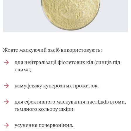
Жовте маскуючий засіб використовують:
для нейтралізації фіолетових кіл (синців під
очима;
камуфляжу куперозных прожилок;
для ефективного маскування наслідків втоми,
тьмяного кольору шкіри;
усунення почервоніння.