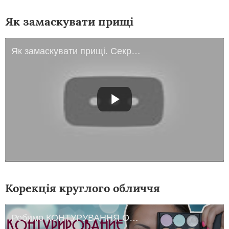
Як замаскувати прищі
Як замаскувати прищі. Секрети макіяжу від Робіна Часки
Корекція круглого обличчя
Робимо КОНТУРУВАННЯ Особи ★ Палетка Коректорів BUYINCOINS