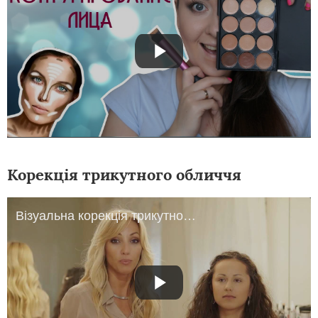
Корекція трикутного обличчя
Візуальна корекція трикутної форми особи від Avon