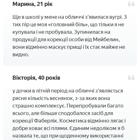
Марина, 21 рік
Ще в школі у мене на обличчі з'явилася вугрі. З
тих пір це моя «головний біль», що тільки я не
купувала і не пробувала. Зупинилася на
продукції для корекції особи від Мейбелин,
вони відмінно маскує прищі і їх стає майже не
видно.
Вікторія, 40 років
у дочки в літній період на обличчі з'являється
рясне кількість веснянок, з-за яких вона
страшно комплексує. Перепробували багато
всього, але більше сподобалося засіб для
корекції Фаберлік. Косметика відмінно лягає і
добре ховає всі плями. Єдиним недоліком я б
назвала те, що при щоденному використанні