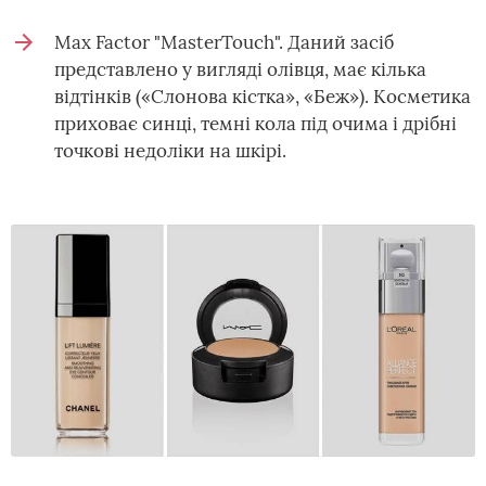
Max Factor "MasterTouch". Даний засіб
представлено у вигляді олівця, має кілька
відтінків («Слонова кістка», «Беж»). Косметика
приховає синці, темні кола під очима і дрібні
точкові недоліки на шкірі.