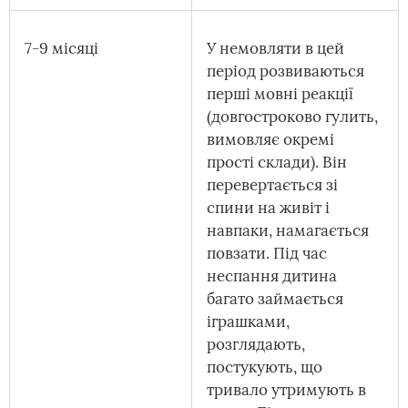
7-9 місяці
У немовляти в цей
період розвиваються
перші мовні реакції
(довгостроково гулить,
вимовляє окремі
прості склади). Він
перевертається зі
спини на живіт і
навпаки, намагається
повзати. Під час
неспання дитина
багато займається
іграшками,
розглядають,
постукують, що
тривало утримують в