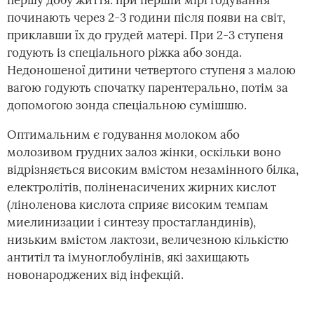
першу добу життя: при першій мірі годування
починають через 2-3 години після появи на світ,
приклавши їх до грудей матері. При 2-3 ступеня
годують із спеціального ріжка або зонда.
Недоношеної дитини четвертого ступеня з малою
вагою годують спочатку парентерально, потім за
допомогою зонда спеціальною сумішшю.
Оптимальним є годування молоком або
молозивом грудних залоз жінки, оскільки воно
відрізняється високим вмістом незамінного білка,
електролітів, поліненасичених жирних кислот
(ліноленова кислота сприяє високим темпам
миелинизации і синтезу простагландинів),
низьким вмістом лактози, величезною кількістю
антитіл та імуноглобулінів, які захищають
новонароджених від інфекцій.