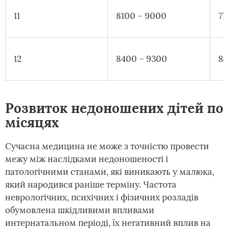
11
8100 – 9000
77
12
8400 – 9300
84
Розвиток недоношених дітей по
місяцях
Сучасна медицина не може з точністю провести
межу між наслідками недоношеності і
патологічними станами, які виникають у малюка,
який народився раніше терміну. Частота
неврологічних, психічних і фізичних розладів
обумовлена шкідливими впливами
интернатальном періоді, їх негативний вплив на