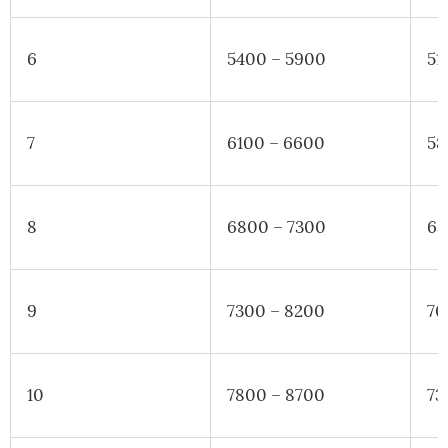
6
5400 – 5900
51
7
6100 – 6600
58
8
6800 – 7300
63
9
7300 – 8200
70
10
7800 – 8700
73