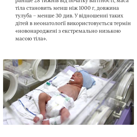
раніше 28 тижнів від початку вагітності, маса
тіла становить менш ніж 1000 г, довжина
тулуба – менше 30 див. У відношенні таких
дітей в неонатології використовується термін
«новонароджені з екстремально низькою
масою тіла».