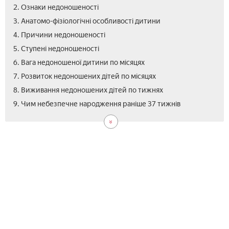
2. Ознаки недоношеності
3. Анатомо-фізіологічні особливості дитини
4. Причини недоношеності
5. Ступені недоношеності
6. Вага недоношеної дитини по місяцях
7. Розвиток недоношених дітей по місяцях
8. Виживання недоношених дітей по тижнях
10.
11.
11.1
11.2
12.
13.
9. Чим небезпечне народження раніше 37 тижнів
Нас
Дог
Інк
Осо
Дис
Від
в
за
годі
май
нед
нов