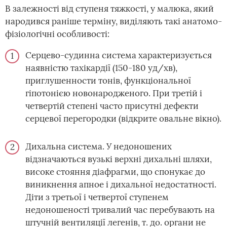
В залежності від ступеня тяжкості, у малюка, який
народився раніше терміну, виділяють такі анатомо-
фізіологічні особливості:
Серцево-судинна система характеризується
наявністю тахікардії (150-180 уд/хв),
приглушенности тонів, функціональної
гіпотонією новонародженого. При третій і
четвертій степені часто присутні дефекти
серцевої перегородки (відкрите овальне вікно).
Дихальна система. У недоношених
відзначаються вузькі верхні дихальні шляхи,
високе стояння діафрагми, що спонукає до
виникнення апное і дихальної недостатності.
Діти з третьої і четвертої ступенем
недоношеності тривалий час перебувають на
штучній вентиляції легенів, т. до. органи не