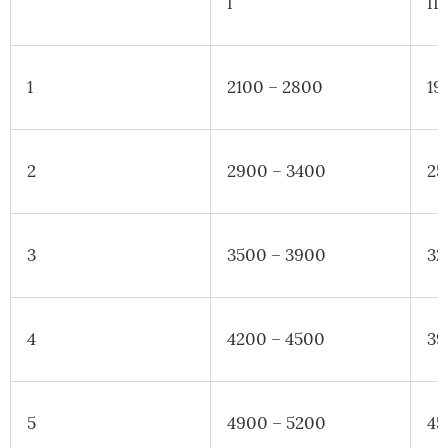
I
II
1
2100 – 2800
19
2
2900 – 3400
25
3
3500 – 3900
32
4
4200 – 4500
39
5
4900 – 5200
45