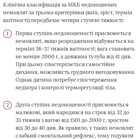
Клінічна класифікація за МКБ недоношених
немовлят за трьома критеріями (вага, зріст, термін
вагітності) передбачає чотири ступені тяжкості:
Перша ступінь недоношеності присвоюється
немовляті, якщо розродження відбувається на
терміні 36-37 тижнів вагітності; вага становить
не менше 2000 г, а довжина тулуба від 41 див.
При цьому спостерігається самостійне
дихання, можливість грудного вигодовування.
Однак дитина потребує спостереження
педіатра і контролі терморегуляції тіла.
Друга ступінь недоношеності присвоюється
малюкові, який народився на строк від 32 до
35 тижнів з вагою від 1501 до 2000 г, зростом
від 36 до 40 див. Як правило, у таких немовлят
слабкий смоктальний рефлекс, тому годувати