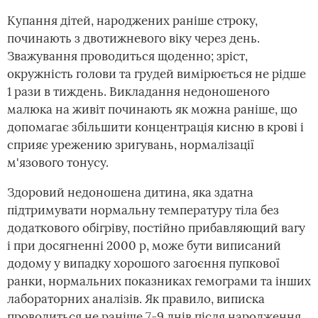
Купання дітей, народжених раніше строку,
починають з двотижневого віку через день.
Зважування проводиться щоденно; зріст,
окружність голови та грудей вимірюється не рідше
1 рази в тиждень. Викладання недоношеного
малюка на живіт починають як можна раніше, що
допомагає збільшити концентрація кисню в крові і
сприяє урежению зригувань, нормалізації
м'язового тонусу.
Здоровий недоношена дитина, яка здатна
підтримувати нормальну температуру тіла без
додаткового обігріву, постійно прибавляющий вагу
і при досягненні 2000 р, може бути виписаний
додому у випадку хорошого загоєння пупкової
ранки, нормальних показниках гемограми та інших
лабораторних аналізів. Як правило, виписка
проводиться не раніше 7-9 днів після народження.