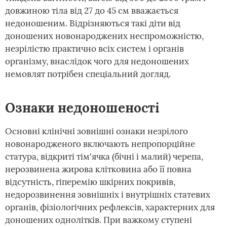
довжиною тіла від 27 до 45 см вважається
недоношеним. Відрізняються такі діти від
доношених новонароджених неспроможністю,
незрілістю практично всіх систем і органів
організму, внаслідок чого для недоношених
немовлят потрібен спеціальний догляд.
Ознаки недоношеності
Основні клінічні зовнішні ознаки незрілого
новонародженого включають непропорційне
статура, відкриті тім'ячка (бічні і малий) черепа,
нерозвинена жирова клітковина або її повна
відсутність, гіперемію шкірних покривів,
недорозвинення зовнішніх і внутрішніх статевих
органів, фізіологічних рефлексів, характерних для
доношених однолітків. При важкому ступені