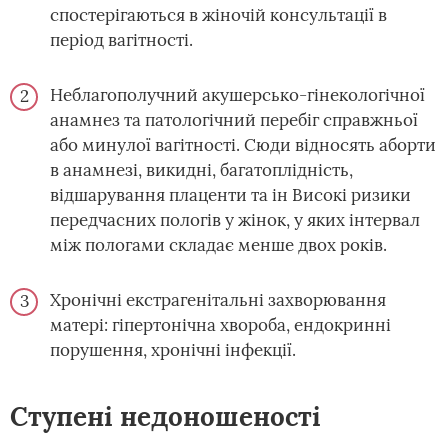
спостерігаються в жіночій консультації в
період вагітності.
Неблагополучний акушерсько-гінекологічної
анамнез та патологічний перебіг справжньої
або минулої вагітності. Сюди відносять аборти
в анамнезі, викидні, багатоплідність,
відшарування плаценти та ін Високі ризики
передчасних пологів у жінок, у яких інтервал
між пологами складає менше двох років.
Хронічні екстрагенітальні захворювання
матері: гіпертонічна хвороба, ендокринні
порушення, хронічні інфекції.
Ступені недоношеності