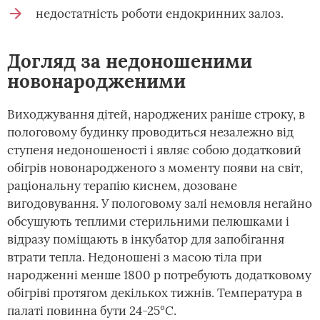
недостатність роботи ендокринних залоз.
Догляд за недоношеними
новонародженими
Виходжування дітей, народжених раніше строку, в
пологовому будинку проводиться незалежно від
ступеня недоношеності і являє собою додатковий
обігрів новонародженого з моменту появи на світ,
раціональну терапію киснем, дозоване
вигодовування. У пологовому залі немовля негайно
обсушують теплими стерильними пелюшками і
відразу поміщають в інкубатор для запобігання
втрати тепла. Недоношені з масою тіла при
народженні менше 1800 р потребують додатковому
обігріві протягом декількох тижнів. Температура в
палаті повинна бути 24-25°C.