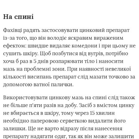
На спині
Фахівці радять застосовувати цинковий препарат
із-за того, що він володіє яскравим вираженим
ефектом: швидше видаляє комедони і при цьому не
сушить шкіру. Щоб позбутися від вугрів, потрібно
хоча б раз в 5 днів розпарювати тіло і наносити
мазь на проблемні зони. При наявності невеликої
кількості висипань препарат слід мазати точково за
допомогою ватної палички.
Використовувати цинкову мазь на спині слід також
не більше п'яти разів на добу. Засіб з вмістом цинку
не вбирається в шкіру, тому через 15 хвилин
необхідно паперовою серветкою видалити його
залишки. Ще не варто відразу після нанесення
препарату надягати одяг, так як він може залишити