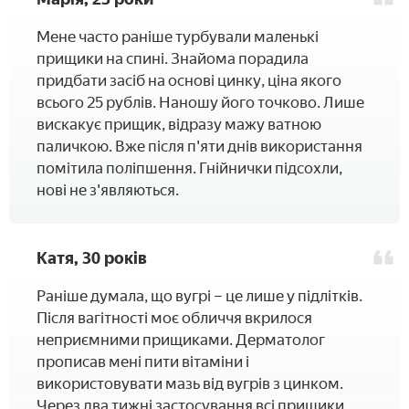
Мене часто раніше турбували маленькі
прищики на спині. Знайома порадила
придбати засіб на основі цинку, ціна якого
всього 25 рублів. Наношу його точково. Лише
вискакує прищик, відразу мажу ватною
паличкою. Вже після п'яти днів використання
помітила поліпшення. Гнійнички підсохли,
нові не з'являються.
Катя, 30 років
Раніше думала, що вугрі – це лише у підлітків.
Після вагітності моє обличчя вкрилося
неприємними прищиками. Дерматолог
прописав мені пити вітаміни і
використовувати мазь від вугрів з цинком.
Через два тижні застосування всі прищики