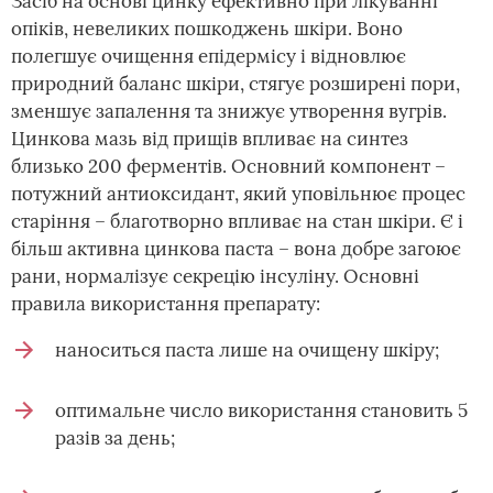
Засіб на основі цинку ефективно при лікуванні
опіків, невеликих пошкоджень шкіри. Воно
полегшує очищення епідермісу і відновлює
природний баланс шкіри, стягує розширені пори,
зменшує запалення та знижує утворення вугрів.
Цинкова мазь від прищів впливає на синтез
близько 200 ферментів. Основний компонент –
потужний антиоксидант, який уповільнює процес
старіння – благотворно впливає на стан шкіри. Є і
більш активна цинкова паста – вона добре загоює
рани, нормалізує секрецію інсуліну. Основні
правила використання препарату:
наноситься паста лише на очищену шкіру;
оптимальне число використання становить 5
разів за день;