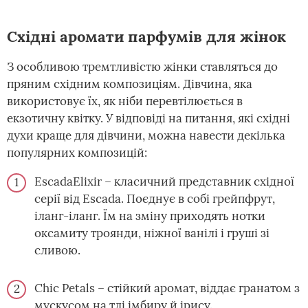
Східні аромати парфумів для жінок
З особливою тремтливістю жінки ставляться до
пряним східним композиціям. Дівчина, яка
використовує їх, як ніби перевтілюється в
екзотичну квітку. У відповіді на питання, які східні
духи краще для дівчини, можна навести декілька
популярних композицій:
EscadaElixir – класичний представник східної
серії від Escada. Поєднує в собі грейпфрут,
іланг-іланг. Їм на зміну приходять нотки
оксамиту троянди, ніжної ванілі і груші зі
сливою.
Chic Petals – стійкий аромат, віддає гранатом з
мускусом на тлі імбиру й ірису.