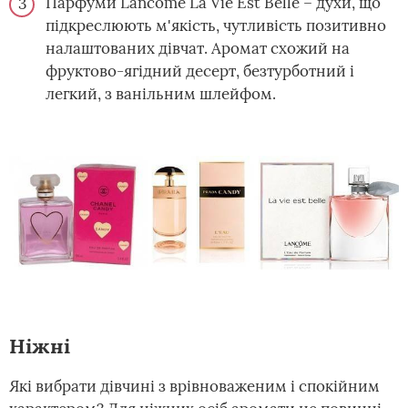
Парфуми Lancome La Vie Est Belle – духи, що
підкреслюють м'якість, чутливість позитивно
налаштованих дівчат. Аромат схожий на
фруктово-ягідний десерт, безтурботний і
легкий, з ванільним шлейфом.
Ніжні
Які вибрати дівчині з врівноваженим і спокійним