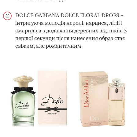
DOLCE GABBANA DOLCE FLORAL DROPS –
інтригуюча мелодія неролі, нарциса, лілії і
амариліса з додавання деревних відтінків. З
першої секунди після нанесення образ стає
свіжим, але романтичним.