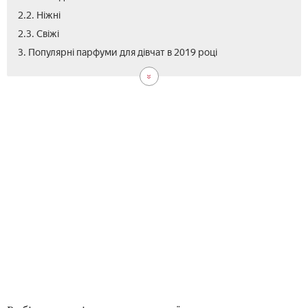
2.2. Ніжні
2.3. Свіжі
4.
3. Популярні парфуми для дівчат в 2019 році
Від
які
пар
под
дів