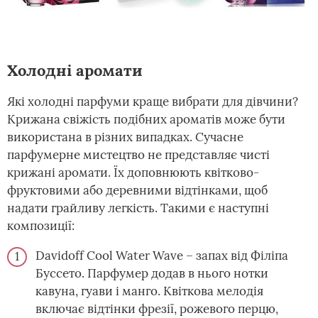
Холодні аромати
Які холодні парфуми краще вибрати для дівчини?
Крижана свіжість подібних ароматів може бути
використана в різних випадках. Сучасне
парфумерне мистецтво не представляє чисті
крижані аромати. Їх доповнюють квітково-
фруктовими або деревними відтінками, щоб
надати грайливу легкість. Такими є наступні
композиції:
Davidoff Cool Water Wave – запах від Філіпа
Буссето. Парфумер додав в нього нотки
кавуна, гуави і манго. Квіткова мелодія
включає відтінки фрезії, рожевого перцю,