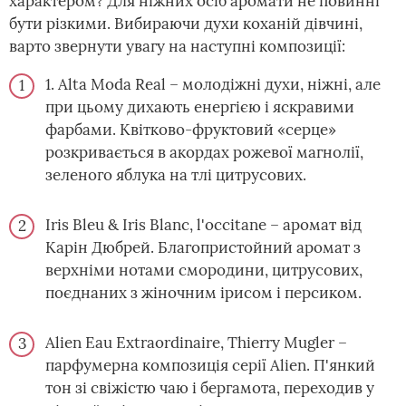
характером? Для ніжних осіб аромати не повинні
бути різкими. Вибираючи духи коханій дівчині,
варто звернути увагу на наступні композиції:
1. Alta Moda Real – молодіжні духи, ніжні, але
при цьому дихають енергією і яскравими
фарбами. Квітково-фруктовий «серце»
розкривається в акордах рожевої магнолії,
зеленого яблука на тлі цитрусових.
Iris Bleu & Iris Blanc, l'occitane – аромат від
Карін Дюбрей. Благопристойний аромат з
верхніми нотами смородини, цитрусових,
поєднаних з жіночним ірисом і персиком.
Alien Eau Extraordinaire, Thierry Mugler –
парфумерна композиція серії Alien. П'янкий
тон зі свіжістю чаю і бергамота, переходив у