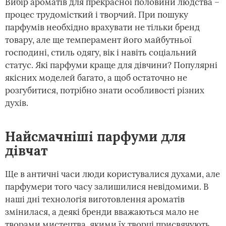
Вибір ароматів для прекрасної половини людства –
процес трудомісткий і творчий. При пошуку
парфумів необхідно врахувати не тільки бренд
товару, але ще темперамент його майбутньої
господині, стиль одягу, вік і навіть соціальний
статус. Які парфуми краще для дівчини? Популярні
якісних моделей багато, а щоб остаточно не
розгубитися, потрібно знати особливості різних
духів.
Найсмачніші парфуми для
дівчат
Ще в античні часи люди користувалися духами, але
парфумери того часу залишилися невідомими. В
наші дні технологія виготовлення ароматів
змінилася, а деякі бренди вважаються мало не
творами мистецтва, якими їх творці присвячують