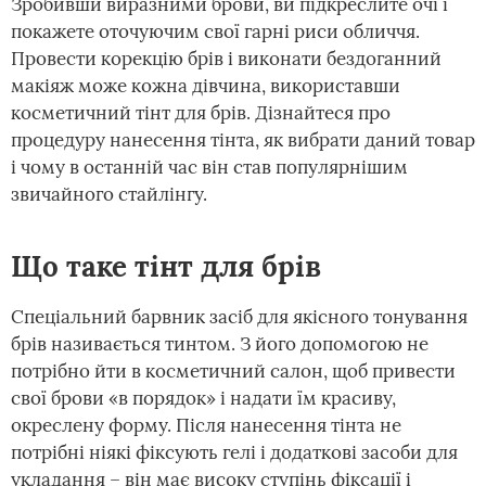
Зробивши виразними брови, ви підкреслите очі і
покажете оточуючим свої гарні риси обличчя.
Провести корекцію брів і виконати бездоганний
макіяж може кожна дівчина, використавши
косметичний тінт для брів. Дізнайтеся про
процедуру нанесення тінта, як вибрати даний товар
і чому в останній час він став популярнішим
звичайного стайлінгу.
Що таке тінт для брів
Спеціальний барвник засіб для якісного тонування
брів називається тинтом. З його допомогою не
потрібно йти в косметичний салон, щоб привести
свої брови «в порядок» і надати їм красиву,
окреслену форму. Після нанесення тінта не
потрібні ніякі фіксують гелі і додаткові засоби для
укладання – він має високу ступінь фіксації і