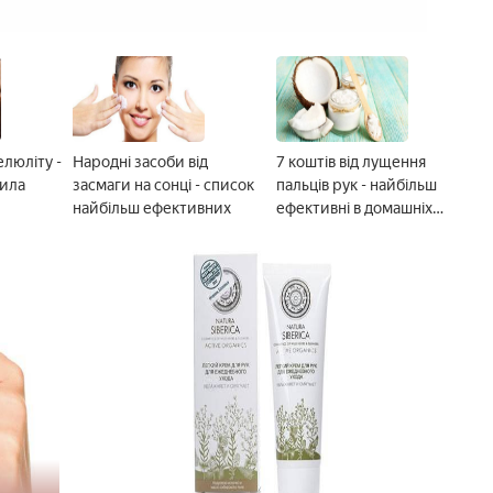
елюліту -
Народні засоби від
7 коштів від лущення
вила
засмаги на сонці - список
пальців рук - найбільш
найбільш ефективних
ефективні в домашніх
умовах