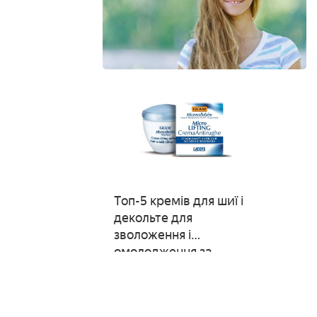
Топ-5 кремів для шиї і
декольте для
зволоження і
омолодження за
складом, цінами