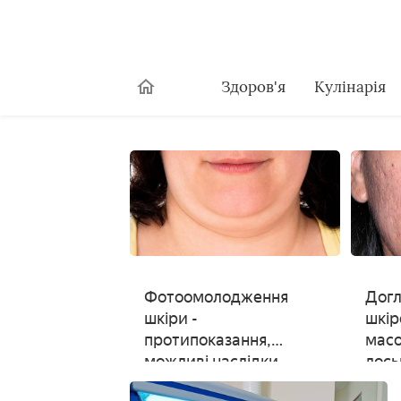
Здоров'я
Кулінарія
Фотоомолодження
Догл
шкіри -
шкір
протипоказання,
масо
можливі наслідки
лосьй
інст