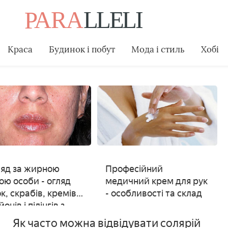
Краса
Будинок і побут
Мода і стиль
Хобі
яд за жирною
Професійний
ою особи - огляд
медичний крем для рук
к, скрабів, кремів,
- особливості та склад
онів і пілінгів з
рукцією та
Як часто можна відвідувати солярій