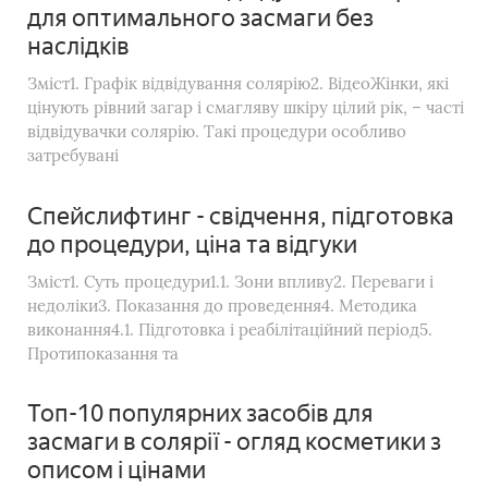
уками
для оптимального засмаги без
наслідків
Зміст1. Графік відвідування солярію2. ВідеоЖінки, які
цінують рівний загар і смагляву шкіру цілий рік, – часті
відвідувачки солярію. Такі процедури особливо
затребувані
Спейслифтинг - свідчення, підготовка
до процедури, ціна та відгуки
Зміст1. Суть процедури1.1. Зони впливу2. Переваги і
недоліки3. Показання до проведення4. Методика
виконання4.1. Підготовка і реабілітаційний період5.
Протипоказання та
Топ-10 популярних засобів для
засмаги в солярії - огляд косметики з
описом і цінами