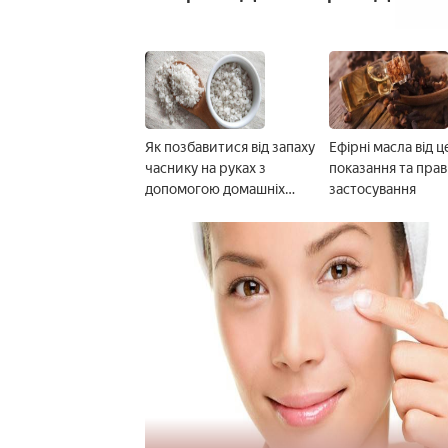
Як позбавитися від запаху
Ефірні масла від ц
часнику на руках з
показання та пра
допомогою домашніх
застосування
скрабів або ванночок