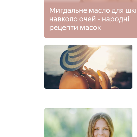
Мигдальне масло для шк
навколо очей - народні
рецепти масок