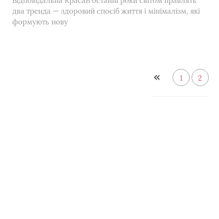
Відповідальна КрасаВ останні роки світом правлять
два тренда — здоровий спосіб життя і мінімалізм, які
формують нову
1
2