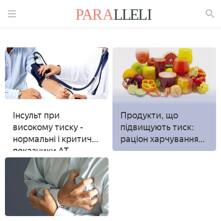
Знайти
Інсульт при
Продукти, що
високому тиску -
підвищують тиск:
нормальні і критичні
раціон харчування
показники АТ,
для гіпотоніків і
дозування
вагітних
гіпотензивних
засобів