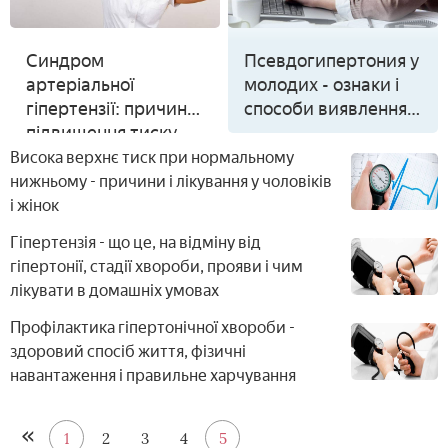
Синдром
Псевдогипертония у
артеріальної
молодих - ознаки і
гіпертензії: причини
способи виявлення
підвищення тиску,
хвороби,
класифікація і
консервативна
Висока верхнє тиск при нормальному
ступеня хвороби,
терапія,
нижньому - причини і лікування у чоловіків
препарати при
ускладнення
і жінок
діагнозі
Гіпертензія - що це, на відміну від
гіпертонії, стадії хвороби, прояви і чим
лікувати в домашніх умовах
Профілактика гіпертонічної хвороби -
здоровий спосіб життя, фізичні
навантаження і правильне харчування
1
2
3
4
5