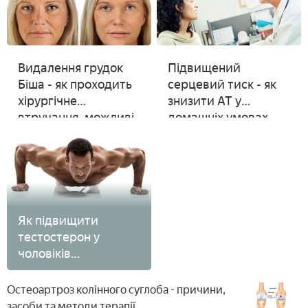
Видалення грудок
Підвищений
Біша - як проходить
серцевий тиск - як
хірургічне
знизити АТ у
втручання, можливі
домашніх умовах
ускладнення та
вартість
Як підвищити
тестостерон у
чоловіків
природними
способами - дієтою,
Остеоартроз колінного суглоба - причини,
народними
засоби та методи терапії