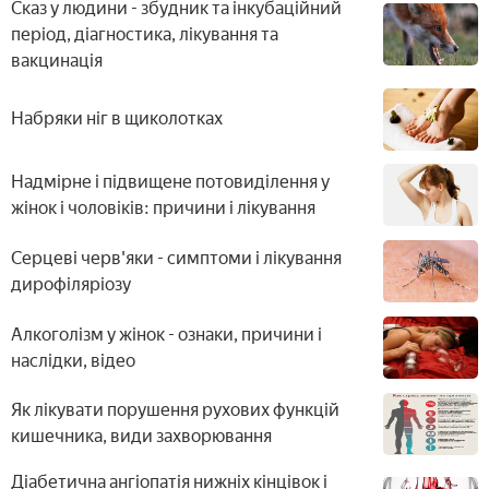
дорослого
лікування
Сказ у людини - збудник та інкубаційний
період, діагностика, лікування та
вакцинація
Набряки ніг в щиколотках
Надмірне і підвищене потовиділення у
жінок і чоловіків: причини і лікування
Серцеві черв'яки - симптоми і лікування
дирофіляріозу
Алкоголізм у жінок - ознаки, причини і
наслідки, відео
Як лікувати порушення рухових функцій
кишечника, види захворювання
Діабетична ангіопатія нижніх кінцівок і