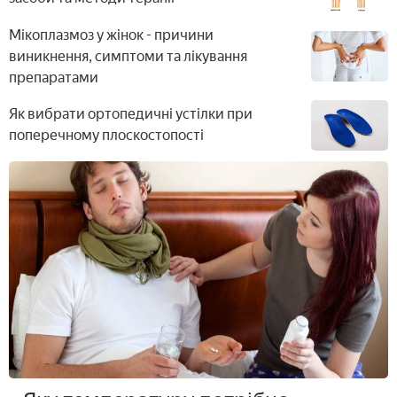
засобами і спортом
Мікоплазмоз у жінок - причини
виникнення, симптоми та лікування
препаратами
Як вибрати ортопедичні устілки при
поперечному плоскостопості