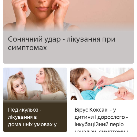
Сонячний удар - лікування при
симптомах
Педикульоз -
Вірус Коксакі - у
лікування в
дитини і дорослого -
домашніх умовах у
інкубаційний період
дитини або
і аналізи, симптоми і