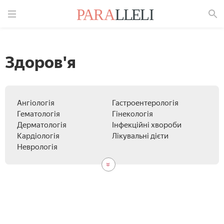
Знайти
Здоров'я
Ангіологія
Токсикологія та Наркологія
Травматологія
Урологія
Ревматологія
Ендокринологія
Стоматологія
Нетрадиційна медицина
Педіатрія
Проктологія
Пульмонологія
Онкологія
Отоларингологія
Офтальмологія
Фармакологія
Гастроентерологія
Гематологія
Гінекологія
Дерматологія
Інфекційні хвороби
Кардіологія
Лікувальні дієти
Неврологія