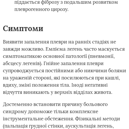
піддається фіброзу з подальшим розвитком
плеврогенного цирозу.
Симптоми
Виявити запалення плеври на ранніх стадіях не
завжди можливо. Емпієма легень часто маскується
симптоматикою основної патології (пневмонії,
абсцесу легенів). Гнійне запалення плеври
супроводжується постійними або ниючими болями
на ураженій стороні, які посилюються при кашлі,
вдиху, зміні положення тіла. Іноді негативні
відчуття виникають у верхніх відділах живота.
Достеменно встановити причину больового
синдрому допоможе тільки комплексне
інструментальне обстеження. Фізикальні методи
(пальпація грудної стінки, аускультація легень,