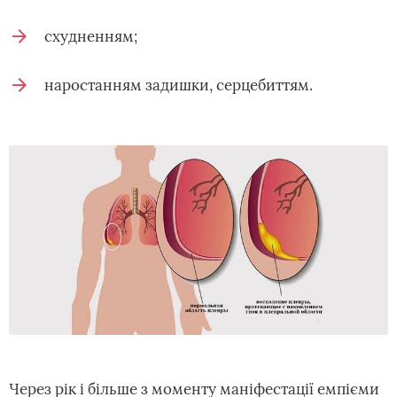
схудненням;
наростанням задишки, серцебиттям.
Через рік і більше з моменту маніфестації емпієми