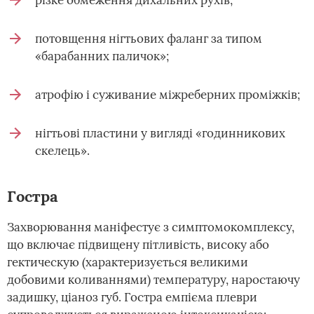
різке обмеження дихальних рухів;
потовщення нігтьових фаланг за типом
«барабанних паличок»;
атрофію і суживание міжреберних проміжків;
нігтьові пластини у вигляді «годинникових
скелець».
Гостра
Захворювання маніфестує з симптомокомплексу,
що включає підвищену пітливість, високу або
гектическую (характеризується великими
добовими коливаннями) температуру, наростаючу
задишку, ціаноз губ. Гостра емпієма плеври