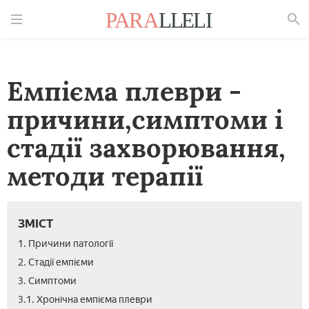
Знайти
Емпієма плеври -
причини,симптоми і
стадії захворювання,
методи терапії
ЗМІСТ
1. Причини патології
2. Стадії емпієми
3. Симптоми
3.1. Хронічна емпієма плеври