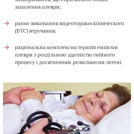
запалення плеври;
раннє виконання видеоторакоскопического
(ВТС) втручання;
раціональна комплексна терапія емпієми
плеври з роздільною здатністю гнійного
процесу і досягненням реэкспансии легені.