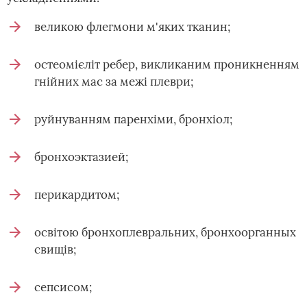
великою флегмони м'яких тканин;
остеомієліт ребер, викликаним проникненням
гнійних мас за межі плеври;
руйнуванням паренхіми, бронхіол;
бронхоэктазией;
перикардитом;
освітою бронхоплевральних, бронхоорганных
свищів;
сепсисом;