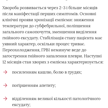
Хвороба розвивається через 2-3 і більше місяців
після маніфестації перших симптомів. Основні
клінічні прояви хронізації емпієми: зниження
температури до субфебрильної, поліпшення
загального самопочуття, зменшення виділення
гнійного ексудату. Стабілізація стану пацієнта має
уявний характер, оскільки процес триває.
Переохолодження, ГРВІ неминуче веде до
загострення гнійного запалення плеври. Наступні
12 місяців стан хворих з емпієма характеризується:
посиленням кашлю, болю в грудях;
погіршенням апетиту;
відділенням великої кількості патологічного
ексудату;