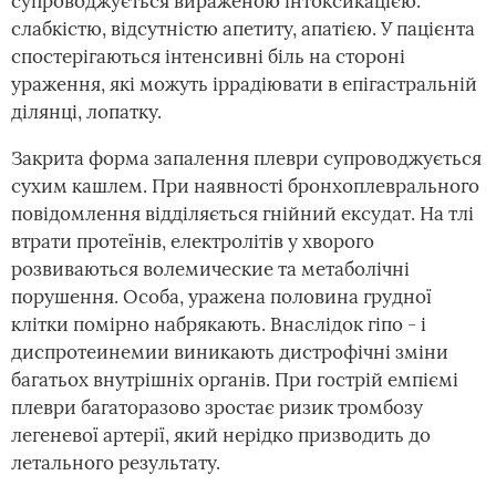
супроводжується вираженою інтоксикацією:
слабкістю, відсутністю апетиту, апатією. У пацієнта
спостерігаються інтенсивні біль на стороні
ураження, які можуть іррадіювати в епігастральній
ділянці, лопатку.
Закрита форма запалення плеври супроводжується
сухим кашлем. При наявності бронхоплеврального
повідомлення відділяється гнійний ексудат. На тлі
втрати протеїнів, електролітів у хворого
розвиваються волемические та метаболічні
порушення. Особа, уражена половина грудної
клітки помірно набрякають. Внаслідок гіпо - і
диспротеинемии виникають дистрофічні зміни
багатьох внутрішніх органів. При гострій емпіємі
плеври багаторазово зростає ризик тромбозу
легеневої артерії, який нерідко призводить до
летального результату.