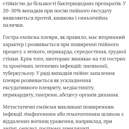
стійкістю до більшості бактерицидних препаратів. У
20-30% випадків при посіві гнійного ексудату
виявляються протей, кишкова і синьогнійна
палички.
Гостра емпієма плеври, як правило, має вторинний
характер і розвивається при поширенні гнійного
процесу з легкого, перикарда, середостіння, грудної
стінки. Крім того, пиоторакс виникає на тлі гострих
та хронічних легеневих інфекцій: пневмонії,
туберкульозу. У ряді випадків гнійне запалення
плеври розвивається як ускладнення
ексудативного плевриту, медіастиніту,
перикардиту, гангрени, абсцесу органів дихання.
Метастатичні емпієми викликані поширенням
інфекції лімфогенним або гематогенним шляхом з
віддалених вогнищ ураження, наприклад, при
ангіні, сепсисі, гострому апендициті.