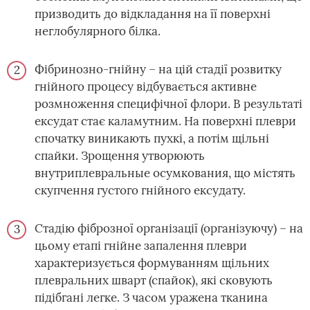
призводить до відкладання на її поверхні
неглобулярного білка.
Фібринозно-гнійну – на цій стадії розвитку
гнійного процесу відбувається активне
розмноження специфічної флори. В результаті
ексудат стає каламутним. На поверхні плеври
спочатку виникають пухкі, а потім щільні
спайки. Зрощення утворюють
внутриплевральные осумкования, що містять
скупчення густого гнійного ексудату.
Стадію фіброзної організації (організуючу) – на
цьому етапі гнійне запалення плеври
характеризується формуванням щільних
плевральних шварт (спайок), які сковують
підібгані легке. З часом уражена тканина