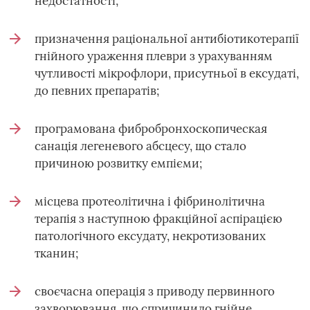
недостатності;
призначення раціональної антибіотикотерапії
гнійного ураження плеври з урахуванням
чутливості мікрофлори, присутньої в ексудаті,
до певних препаратів;
програмована фибробронхоскопическая
санація легеневого абсцесу, що стало
причиною розвитку емпієми;
місцева протеолітична і фібринолітична
терапія з наступною фракційної аспірацією
патологічного ексудату, некротизованих
тканин;
своєчасна операція з приводу первинного
захворювання, що спричинило гнійне