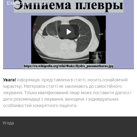
Емпієма плеври
Увага!
Інформація, представлена в статті, носить ознайомчий
характер. Матеріали статті не закликають до самостійного
лікування. Тільки кваліфікований лікар може поставити діагноз і
дати рекомендації з лікування, виходячи з індивідуальних
особливостей конкретного пацієнта.
Угода