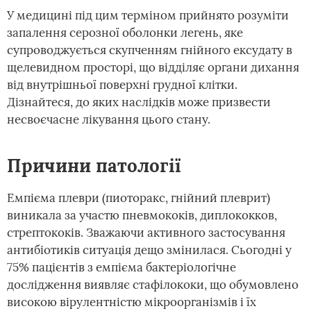
У медицині під цим терміном прийнято розуміти
запалення серозної оболонки легень, яке
супроводжується скупченням гнійного ексудату в
щелевидном просторі, що відділяє органи дихання
від внутрішньої поверхні грудної клітки.
Дізнайтеся, до яких наслідків може призвести
несвоєчасне лікування цього стану.
Причини патології
Емпієма плеври (пиоторакс, гнійний плеврит)
виникала за участю пневмококів, диплококков,
стрептококів. Зважаючи активного застосування
антибіотиків ситуація дещо змінилася. Сьогодні у
75% пацієнтів з емпієма бактеріологічне
дослідження виявляє стафілококи, що обумовлено
високою вірулентністю мікроорганізмів і їх