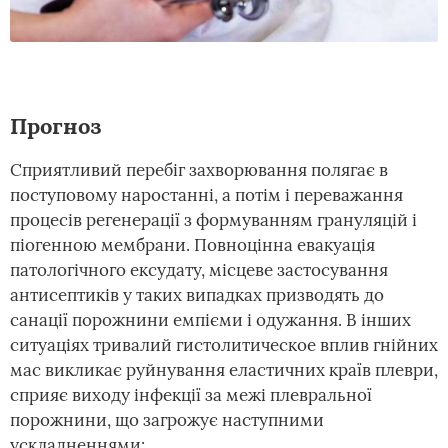
Прогноз
Сприятливий перебіг захворювання полягає в
поступовому наростанні, а потім і переважання
процесів регенерації з формуванням грануляцій і
піогенною мембрани. Повноцінна евакуація
патологічного ексудату, місцеве застосування
антисептиків у таких випадках призводять до
санації порожнини емпієми і одужання. В інших
ситуаціях тривалий гистолитическое вплив гнійних
мас викликає руйнування еластичних країв плеври,
сприяє виходу інфекції за межі плевральної
порожнини, що загрожує наступними
ускладненнями: