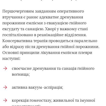
Першочерговим завданням оперативного
втручання є раннє адекватне дренування
порожнини емпієми з евакуацією гнійного
ексудату та санацією. Хворі у важкому стані
госпіталізовано в реанімаційне відділення.
Консервативна терапія проводиться паралельно
або відразу після дренування гнійної порожнини.
Основні принципи лікування емпієми плеври
наступні:
своєчасне дренування та санація гнійного
вогнища;
активна вакуум-аспірація;
корекція гомеостазу, живильної та імунної