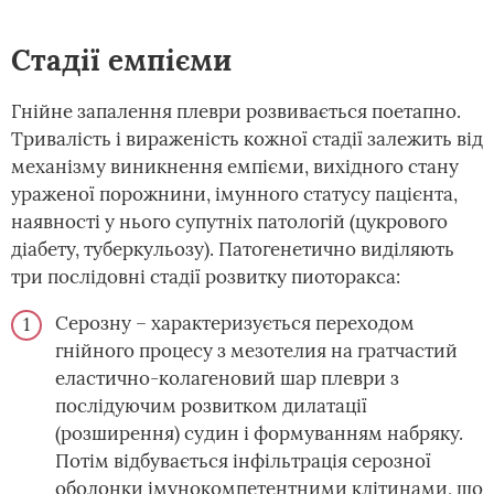
Стадії емпієми
Гнійне запалення плеври розвивається поетапно.
Тривалість і вираженість кожної стадії залежить від
механізму виникнення емпієми, вихідного стану
ураженої порожнини, імунного статусу пацієнта,
наявності у нього супутніх патологій (цукрового
діабету, туберкульозу). Патогенетично виділяють
три послідовні стадії розвитку пиоторакса:
Серозну – характеризується переходом
гнійного процесу з мезотелия на гратчастий
еластично-колагеновий шар плеври з
послідуючим розвитком дилатації
(розширення) судин і формуванням набряку.
Потім відбувається інфільтрація серозної
оболонки імунокомпетентними клітинами, що