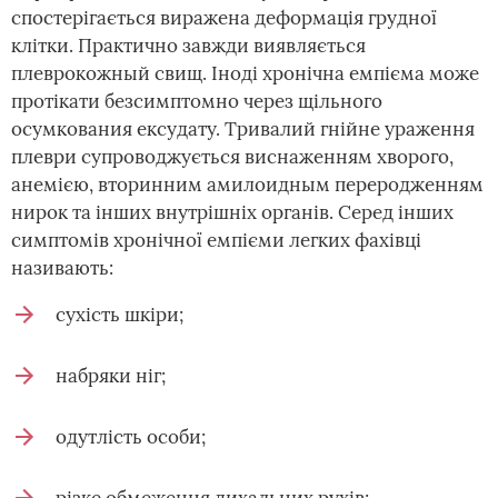
спостерігається виражена деформація грудної
клітки. Практично завжди виявляється
плеврокожный свищ. Іноді хронічна емпієма може
протікати безсимптомно через щільного
осумкования ексудату. Тривалий гнійне ураження
плеври супроводжується виснаженням хворого,
анемією, вторинним амилоидным переродженням
нирок та інших внутрішніх органів. Серед інших
симптомів хронічної емпієми легких фахівці
називають:
сухість шкіри;
набряки ніг;
одутлість особи;