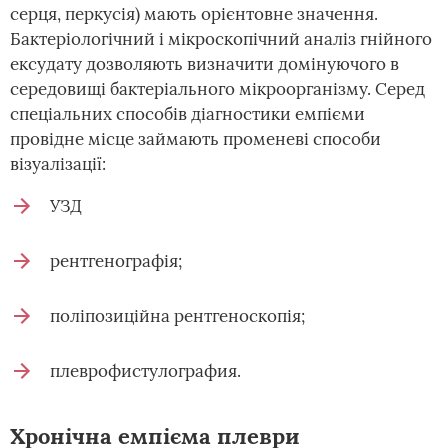
серця, перкусія) мають орієнтовне значення.
Бактеріологічний і мікроскопічний аналіз гнійного
ексудату дозволяють визначити домінуючого в
середовищі бактеріального мікроорганізму. Серед
спеціальних способів діагностики емпієми
провідне місце займають променеві способи
візуалізації:
УЗД
рентгенографія;
поліпозиційна рентгеноскопія;
плеврофистулография.
Хронічна емпієма плеври