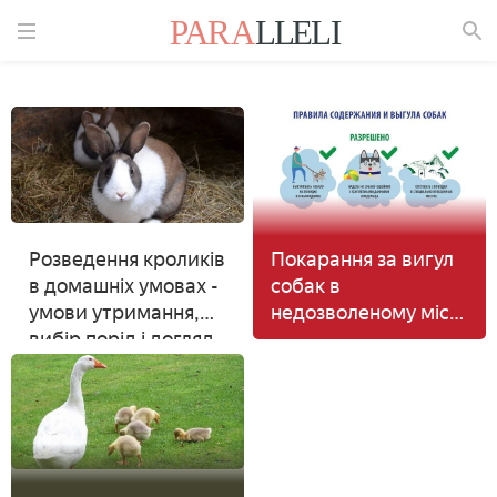
Знайти
Розведення кроликів
Покарання за вигул
в домашніх умовах -
собак в
умови утримання,
недозволеному місці
вибір порід і догляд
- види стягнень
для початківців