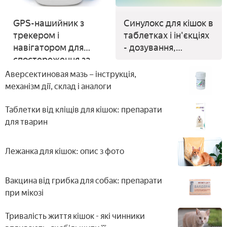
GPS-нашийник з
Синулокс для кішок в
трекером і
таблетках і ін'єкціях
навігатором для
- дозування,
спостереження за
протипоказання,
кішкою або собакою
аналоги та відгуки
Аверсектиновая мазь – інструкція,
через телефон або
механізм дії, склад і аналоги
інтернет
Таблетки від кліщів для кішок: препарати
для тварин
Лежанка для кішок: опис з фото
Вакцина від грибка для собак: препарати
при мікозі
Тривалість життя кішок - які чинники