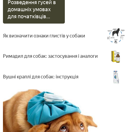
Розведення гусей в
домашніх умовах
для початківців
фермерів - основи
вигідного
Як визначити ознаки глистів у собаки
гусеводства
Римадил для собак: застосування і аналоги
Вушні краплі для собак: інструкція