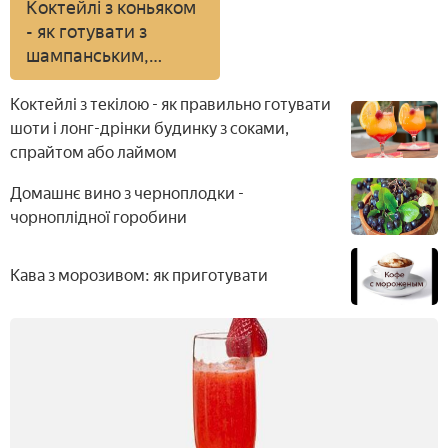
Коктейлі з коньяком
- як готувати з
шампанським,
кавою, молоком,
морозивом, соком
Коктейлі з текілою - як правильно готувати
або вермутом
шоти і лонг-дрінки будинку з соками,
спрайтом або лаймом
Домашнє вино з черноплодки -
чорноплідної горобини
Кава з морозивом: як приготувати