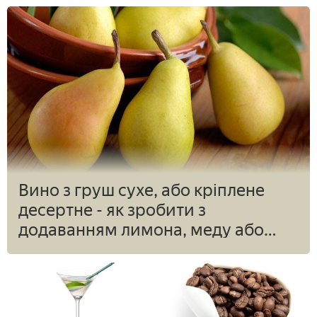
Вино з груш сухе, або кріплене
десертне - як зробити з
додаванням лимона, меду або
соку горобини