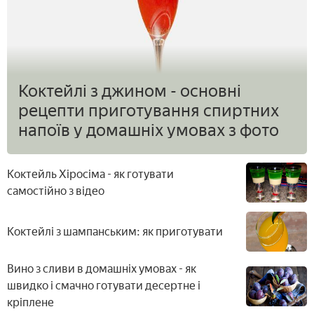
Коктейлі з джином - основні
рецепти приготування спиртних
напоїв у домашніх умовах з фото
Коктейль Хіросіма - як готувати
самостійно з відео
Коктейлі з шампанським: як приготувати
Вино з сливи в домашніх умовах - як
швидко і смачно готувати десертне і
кріплене