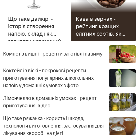
Що таке дайкірі -
Кава в зернах -
історія створення
рейтинг кращих
напою, склад і як
елітних сортів, як
готувати класичний,
вибрати найкращий
полуничний або
для кавомашини і
Компот з вишні - рецепти заготівлі на зиму
банановий
ціни
Коктейлі з віскі - покрокові рецепти
приготування популярних алкогольних
напоїв у домашніх умовах з фото
Лімончелло в домашніх умовах - рецепт
приготування, відео
Що таке ряжанка - користь і шкода,
технологія виготовлення, застосування для
лікування хвороб і на дієті