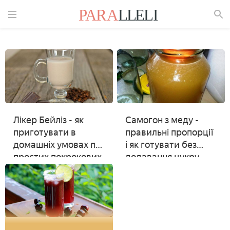
Знайти
Лікер Бейліз - як
Самогон з меду -
приготувати в
правильні пропорції
домашніх умовах по
і як готувати без
простих покрокових
додавання цукру
рецептам з фото
або дріжджів