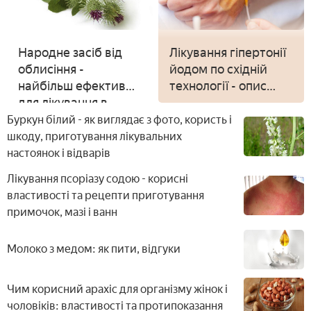
Народне засіб від
Лікування гіпертонії
облисіння -
йодом по східній
найбільш ефективні
технології - опис
для лікування в
методу з відгуками
домашніх умовах
Буркун білий - як виглядає з фото, користь і
шкоду, приготування лікувальних
настоянок і відварів
Лікування псоріазу содою - корисні
властивості та рецепти приготування
примочок, мазі і ванн
Молоко з медом: як пити, відгуки
Чим корисний арахіс для організму жінок і
чоловіків: властивості та протипоказання