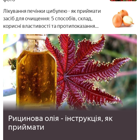
Лікування печінки цибулею - як приймати
засіб для очищення: 5 способів, склад,
корисні властивості та протипоказання
терапії
Рицинова олія - інструкція, як
приймати