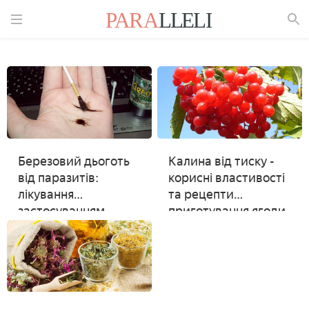
Знайти
Березовий дьоготь
Калина від тиску -
від паразитів:
корисні властивості
лікування
та рецепти
застосуванням
приготування ягоди,
всередину
протипоказання для
прийому