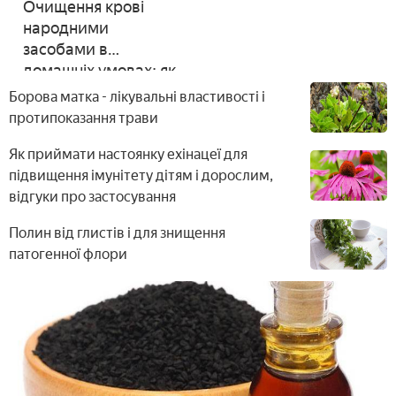
Очищення крові
народними
засобами в
домашніх умовах: як
проводити
Борова матка - лікувальні властивості і
протипоказання трави
Як приймати настоянку ехінацеї для
підвищення імунітету дітям і дорослим,
відгуки про застосування
Полин від глистів і для знищення
патогенної флори