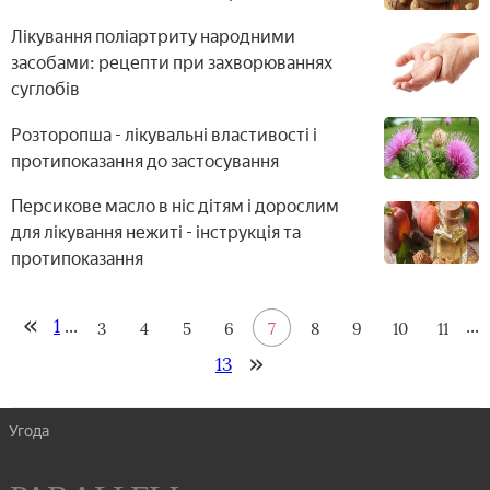
Лікування поліартриту народними
засобами: рецепти при захворюваннях
суглобів
Розторопша - лікувальні властивості і
протипоказання до застосування
Персикове масло в ніс дітям і дорослим
для лікування нежиті - інструкція та
протипоказання
1
...
...
3
4
5
6
7
8
9
10
11
13
Угода