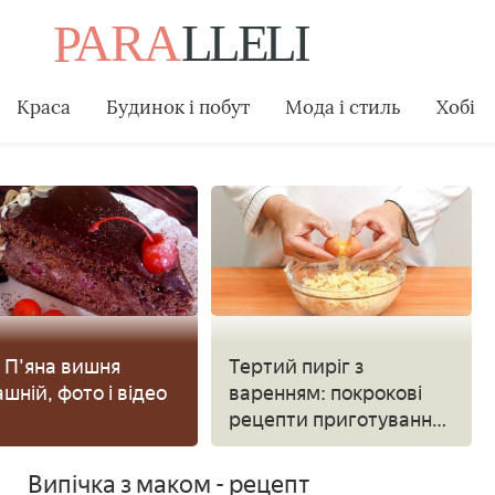
Краса
Будинок і побут
Мода і стиль
Хобі
 П'яна вишня
Тертий пиріг з
шній, фото і відео
варенням: покрокові
рецепти приготування,
як правильно зробити
тісто і вибрати начинку
Випічка з маком - рецепт