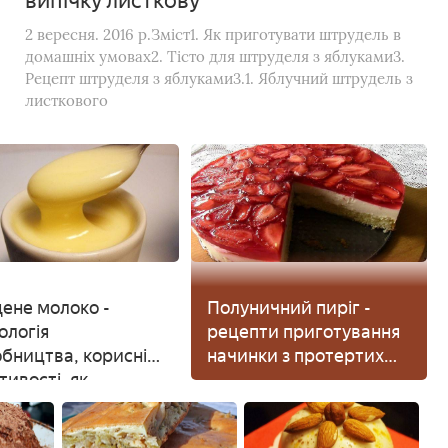
випічку листкову
2 вересня. 2016 р.Зміст1. Як приготувати штрудель в
домашніх умовах2. Тісто для штруделя з яблуками3.
Рецепт штруделя з яблуками3.1. Яблучний штрудель з
листкового
ене молоко -
Полуничний пиріг -
ологія
рецепти приготування
бництва, корисні
начинки з протертих
тивості, як
свіжих або
отувати вдома
заморожених ягід і
тесту