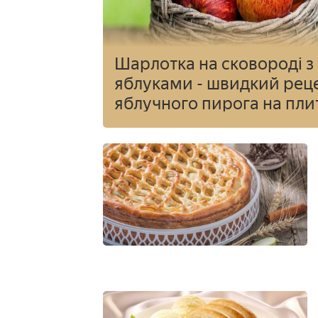
Шарлотка на сковороді з
яблуками - швидкий рец
яблучного пирога на пли
покроково з фото