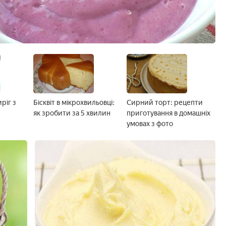
ріг з
Бісквіт в мікрохвильовці:
Сирний торт: рецепти
з
як зробити за 5 хвилин
приготування в домашніх
умовах з фото