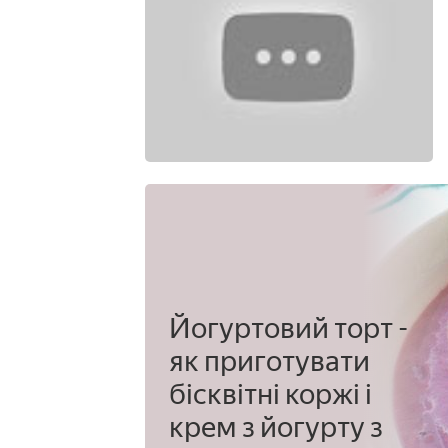
Йогуртовий торт -
як приготувати
бісквітні коржі і
крем з йогурту з