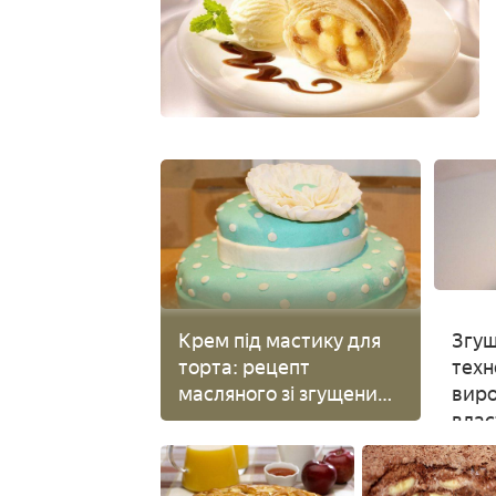
Крем під мастику для
Згущ
торта: рецепт
техн
масляного зі згущеним
виро
молоком, білкового і
влас
ганаша
приг