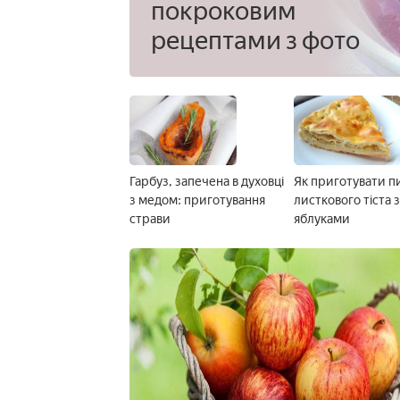
покроковим
рецептами з фото
Гарбуз, запечена в духовці
Як приготувати пи
з медом: приготування
листкового тіста 
страви
яблуками