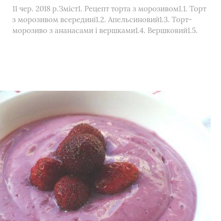
11 чер. 2018 р.Зміст1. Рецепт торта з морозивом1.1. Торт
з морозивом всередині1.2. Апельсиновий1.3. Торт-
морозиво з ананасами і вершками1.4. Вершковий1.5.