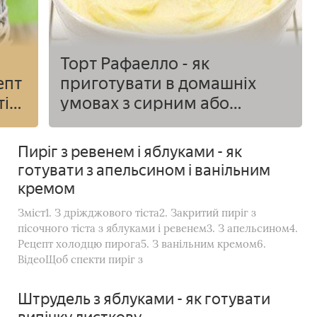
Торт Рафаелло - як
епт
приготувати в домашніх
ті
умовах з сирним або
кокосовим кремом за
рецептами з фото
Пиріг з ревенем і яблуками - як
готувати з апельсином і ванільним
кремом
Зміст1. З дріжджового тіста2. Закритий пиріг з
пісочного тіста з яблуками і ревенем3. З апельсином4.
Рецепт холодцю пирога5. З ванільним кремом6.
ВідеоЩоб спекти пиріг з
Штрудель з яблуками - як готувати