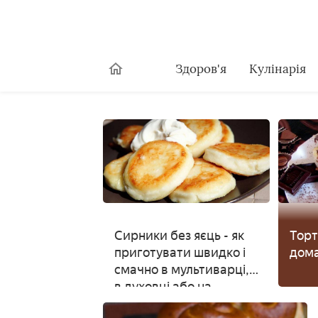
Здоров'я
Кулінарія
Сирники без яєць - як
Торт
приготувати швидко і
дома
смачно в мультиварці,
в духовці або на
сковороді з фото