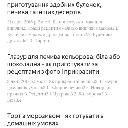
приготування здобних булочок,
печива та інших десертів
31 серп. 2016 р.Зміст1. Як приготувати мак для
випічки2. Кращі рецепти смачною випічки з маком2.1.
Булочки з маком з дріжджового тіста2.2. Рулет без
дріжджів2.3. Пиріг з
Глазур для печива кольорова, біла або
шоколадна - як приготувати за
рецептами з фото і прикрасити
3 лют. 2017 р.Зміст1. Як прикрасити печиво2. Глазур в
домашніх умовах2.1. Імбирне печиво2.2. Новорічні
пряники3. Рецепти3.1. Цукрова3.2. Кольорова3.3.
Біла3.4.
Торт з морозивом - як готувати в
домашніх умовах