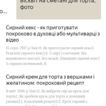
Бісквіт на сметані для торта,
фото
о
Сирний кекс - як приготувати
покроково в духовці або мультиварці з
відео
15 серп. 2017 р.Зміст1. Як приготувати сирний кекс2.
Рецепти сирного кексу3. З сиру і сметани4. Без
вершкового масла5. Без яєць6. Швидкий сирний кекс7.
З сирною начинкою8. В
Сирний крем для торта з вершками і
желатином: покроковий рецепт
11 квіт. 2016 р.Зміст1. Як вибрати сир на крем для
торта2. Як зробити крем для торта в домашніх
умовах2.1. Класичний рецепт2.2. Крем сирний з