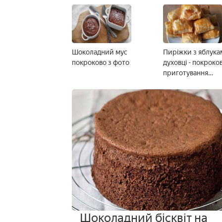
Шоколадний мус
Пиріжки з яблука
покроково з фото
духовці - покроко
приготування
дріжджового або
листкового тіста 
Шоколадний бісквіт на