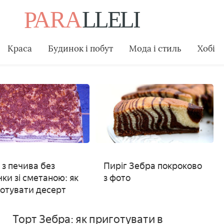
Краса
Будинок і побут
Мода і стиль
Хобі
 з печива без
Пиріг Зебра покроково
чки зі сметаною: як
з фото
отувати десерт
Торт Зебра: як приготувати в