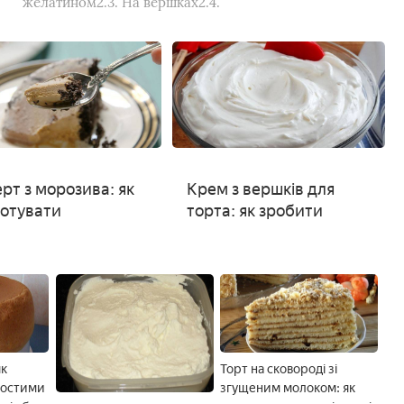
желатином2.3. На вершках2.4.
рт з морозива: як
Крем з вершків для
отувати
торта: як зробити
як
Торт на сковороді зі
ростими
згущеним молоком: як