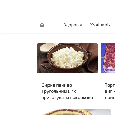
Здоров'я
Кулінарія
Сирне печиво
Торт
Тругольники: як
випі
приготувати покроково
приг