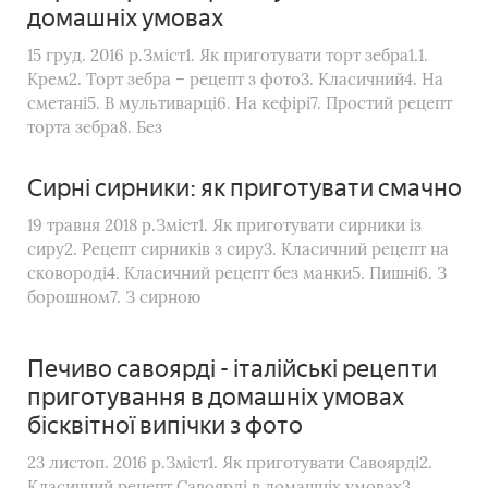
домашніх умовах
15 груд. 2016 р.Зміст1. Як приготувати торт зебра1.1.
Крем2. Торт зебра – рецепт з фото3. Класичний4. На
сметані5. В мультиварці6. На кефірі7. Простий рецепт
торта зебра8. Без
Сирні сирники: як приготувати смачно
19 травня 2018 р.Зміст1. Як приготувати сирники із
сиру2. Рецепт сирників з сиру3. Класичний рецепт на
сковороді4. Класичний рецепт без манки5. Пишні6. З
борошном7. З сирною
Печиво савоярді - італійські рецепти
приготування в домашніх умовах
бісквітної випічки з фото
23 листоп. 2016 р.Зміст1. Як приготувати Савоярді2.
Класичний рецепт Савоярді в домашніх умовах3.