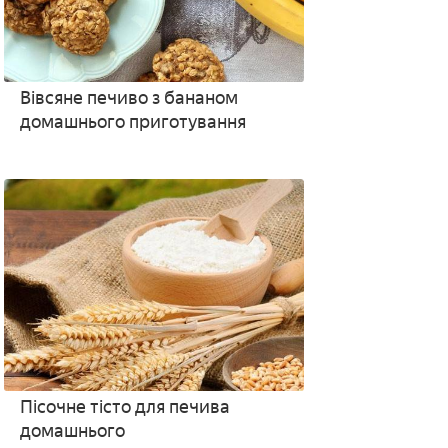
Вівсяне печиво з бананом
домашнього приготування
Пісочне тісто для печива
домашнього