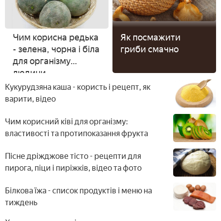
Чим корисна редька
Як посмажити
- зелена, чорна і біла
гриби смачно
для організму
людини
Кукурудзяна каша - користь і рецепт, як
варити, відео
Чим корисний ківі для організму:
властивості та протипоказання фрукта
Пісне дріжджове тісто - рецепти для
пирога, піци і пиріжків, відео та фото
Білкова їжа - список продуктів і меню на
тиждень