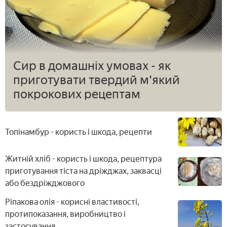
Сир в домашніх умовах - як
приготувати твердий м'який
покрокових рецептам
Топінамбур - користь і шкода, рецепти
Житній хліб - користь і шкода, рецептура
приготування тіста на дріжджах, заквасці
або бездріжджового
Ріпакова олія - корисні властивості,
протипоказання, виробництво і
застосування