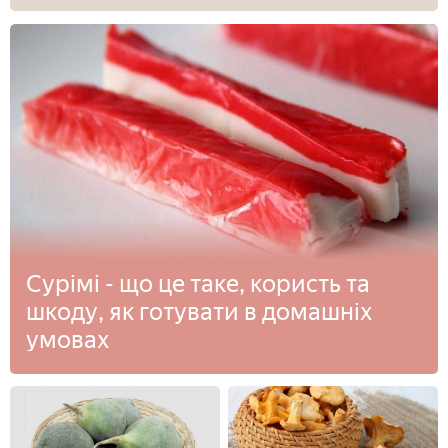
Сурімі - що це таке, користь та
шкоду, як готувати в домашніх
умовах