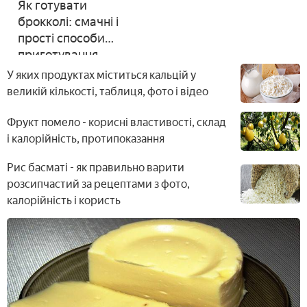
Як готувати
брокколі: смачні і
прості способи
приготування
капусти
У яких продуктах міститься кальцій у
великій кількості, таблиця, фото і відео
Фрукт помело - корисні властивості, склад
і калорійність, протипоказання
Рис басматі - як правильно варити
розсипчастий за рецептами з фото,
калорійність і користь