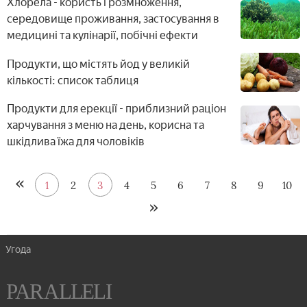
Хлорела - користь і розмноження,
середовище проживання, застосування в
медицині та кулінарії, побічні ефекти
Продукти, що містять йод у великій
кількості: список таблиця
Продукти для ерекції - приблизний раціон
харчування з меню на день, корисна та
шкідлива їжа для чоловіків
1
2
3
4
5
6
7
8
9
10
Угода