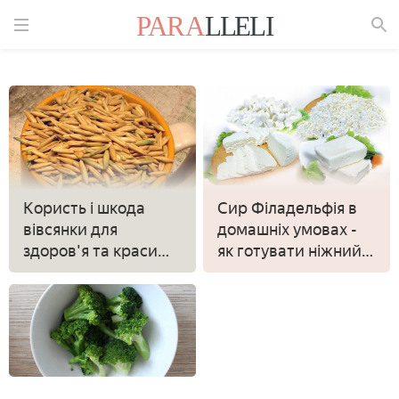
Знайти
Користь і шкода
Сир Філадельфія в
вівсянки для
домашніх умовах -
здоров'я та краси
як готувати ніжний
обличчя і волосся
сирний крем