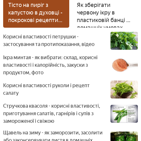
Тісто на пиріг з
Як зберігати
капустою в духовці -
червону ікру в
покрокові рецепти
пластиковій банці в
приготування на
домашніх умовах
кефірі, воді або
Корисні властивості петрушки -
молоці
застосування та протипоказання, відео
Ікра минтая - як вибрати: склад, корисні
властивості і калорійність, закуски з
продуктом, фото
Корисні властивості руколи і рецепт
салату
Стручкова квасоля - корисні властивості,
приготування салатів, гарнірів і супів з
замороженої і свіжою
Щавель на зиму - як заморозити, засолити
або законсервувати листя в домашніх