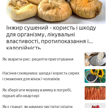
Інжир сушений - користь і шкоду
для організму, лікувальні
властивості, протипоказання і
калорійність
Як зварити рис: рецепти приготування
Насіння соняшника: шкода і користь сирих
і смажених для жінок і чоловіків
Як зберігати моркву взимку в погребі,
підвалі або квартирі
Як є гранат: як швидко чистити і різати