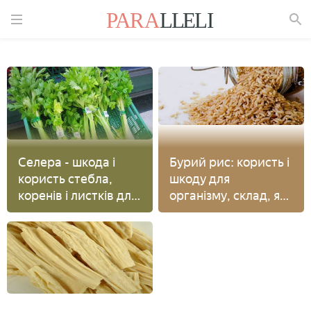
Знайти
Селера - шкода і
Бурий рис: користь і
користь стебла,
шкоду для
коренів і листків для
організму, склад, як
здоров'я, рецепти
правильно варити,
приготування
рецепти страв з
фото