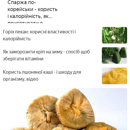
Спаржа по-
корейськи - користь
і калорійність, як
приготувати в
домашніх умовах за
Горіх пекан: корисні властивості і
рецептами з фото
калорійність
Як заморозити кріп на зиму - спосіб щоб
зберігати вітаміни
Користь пшоняної каші - і шкоду для
організму, відео