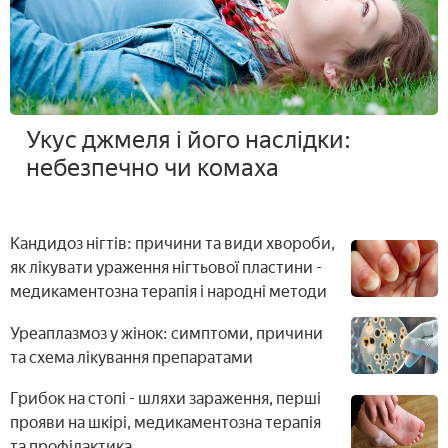
Укус джмеля і його наслідки:
небезпечно чи комаха
Кандидоз нігтів: причини та види хвороби,
як лікувати ураження нігтьової пластини -
медикаментозна терапія і народні методи
Уреаплазмоз у жінок: симптоми, причини
та схема лікування препаратами
Грибок на стопі - шляхи зараження, перші
прояви на шкірі, медикаментозна терапія
та профілактика