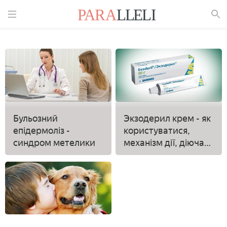
Знайти
Бульозний
Экзодерил крем - як
епідермоліз -
користуватися,
синдром метелики
механізм дії, діюча
речовина,
протипоказання та
відгуки