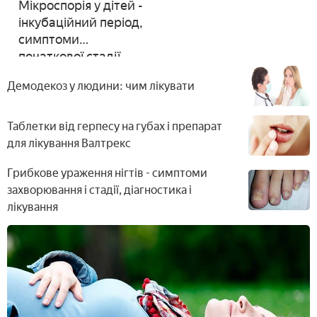
Мікроспорія у дітей -
інкубаційний період,
симптоми
початкової стадії,
терапія і карантин у
Демодекоз у людини: чим лікувати
дитячому садку
Таблетки від герпесу на губах і препарат
для лікування Валтрекс
Грибкове ураження нігтів - симптоми
захворювання і стадії, діагностика і
лікування