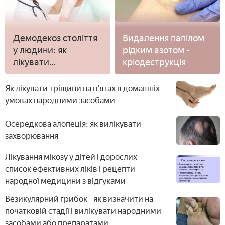
Демодекоз століття
Видалення папілом
у людини: як
рідким азотом -
лікувати
кріодеструкція
препаратами і
народними
Як лікувати тріщини на п'ятах в домашніх
засобами
умовах народними засобами
Осередкова алопеція: як вилікувати
захворювання
Лікування мікозу у дітей і дорослих -
список ефективних ліків і рецепти
народної медицини з відгуками
Везикулярний грибок - як визначити на
початковій стадії і вилікувати народними
засобами або препаратами