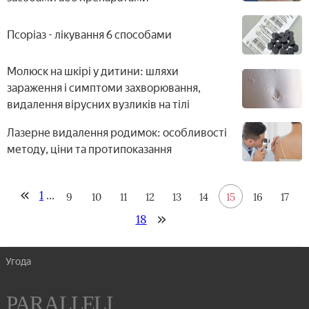
Псоріаз - лікування 6 способами
Молюск на шкірі у дитини: шляхи
зараження і симптоми захворювання,
видалення вірусних вузликів на тілі
Лазерне видалення родимок: особливості
методу, ціни та протипоказання
1
...
9
10
11
12
13
14
15
16
17
18
Угода