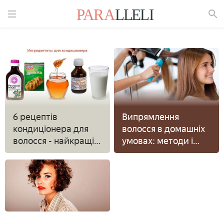
Знайти
6 рецептів
Випрямлення
кондиціонера для
волосся в домашніх
волосся - найкращі
умовах: методи і
натуральні засоби
засоби