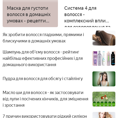
Маска для густоти
Система 4 для
волосся в домашніх
волосся -
умовах - рецепти
комплексний вплив
приготування з
для оздоровлення та
гірчицею, медом
від випадіння
Як зробити волосся гладкими, прямими і
або реп'яховою
блискучими в домашніх умовах
маслом
Шампунь для об'єму волосся - рейтинг
найбільш ефективних професійних і для
домашнього використання
Пудра для волосся для обсягу і стайлінгу
Масло ши для волосся - як застосовувати
від лупи і посічених кінчиків, для зміцнення
і зростання
7 причин використовувати рідкий силікон