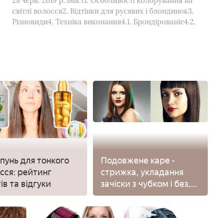
28 черв. 2019 р.Зміст1. Особливості колорування на
світлі волосся2. Відтінки для русявих і блондинок3.
Різновиди4. Техніка виконання4.1. Брондірованіе4.2.
унь для тонкого
Подовжене каре -
сся: рейтинг
стрижка, укладання
ів та відгуки
зачіски з чубком і без,
фото і відео