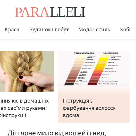
Краса
Будинок і побут
Мода і стиль
Хобі
іння кіс в домашніх
Інструкція з
ах своїми руками:
фарбування волосся
оінструкції
вдома
Дігтярне мило від вошей і гнид,