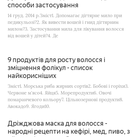
способи застосування
14 груд. 2014 р.Зміст1. Допомагає дігтярне мило при
педикульозі?2. Як вивести вошей і гнид дігтярним
милом?3. Застосування мила для лікування волосся
від вошей у дітей?4. Де
9 продуктів для росту волосся і
зміцнення фолікул - список
найкорисніших
Зміст1. Морська риба жирних сортів2. Бобові і горіхи3.
Червоне м'ясо4. Яйця5. Морепродукти6. Овочі
помаранчевого кольору7. Цільнозернові продукти8.
Авокадо9. Ягоди10.
Дріжджова маска для волосся -
народні рецепти на кефірі, мед, пиво, з