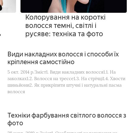
Колорування на короткі
и
волосся темні, світлі і
ь
русяве: техніка та фото
Види накладних волосся і способи їх
кріплення самостійно
5 окт. 2014 р.Зміст1. Види накладних волосся1.1. На
заколках1.2. Волосся на трессе1.3. На стрічці1.4. Хвости
шиньйони2. Як прикріпити штучні і натуральні пасма
волосся
Техніки фарбування світлого волосся з
фото