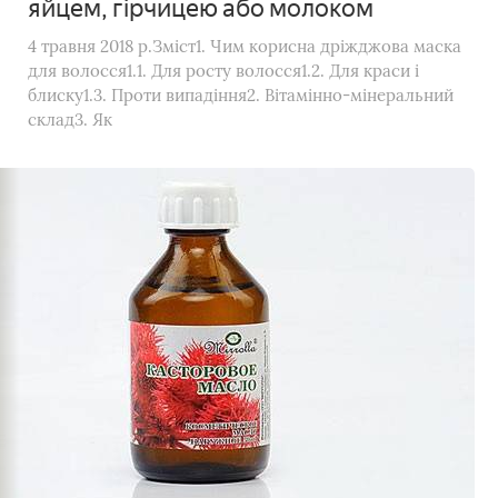
яйцем, гірчицею або молоком
4 травня 2018 р.Зміст1. Чим корисна дріжджова маска
для волосся1.1. Для росту волосся1.2. Для краси і
блиску1.3. Проти випадіння2. Вітамінно-мінеральний
склад3. Як