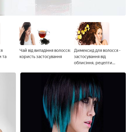
ся
Чай від випадіння волосся:
Димексид для волосся -
и та
користь застосування
застосування від
облисіння, рецепти
масок, відгуки та фото до і
після