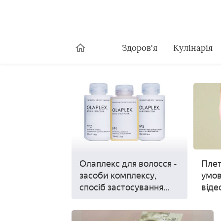
Здоров'я
Кулінарія
Олаплекс для волосся -
Плет
засоби комплексу,
умов
спосіб застосування
віде
засобів при фарбуванні
і для відновлення