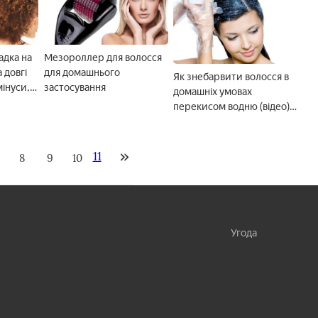
адка на
Мезороллер для волосся
 довгі
для домашнього
Як знебарвити волосся в
мінуси,
застосування
домашніх умовах
перекисом водню (відео) і
як освітлити
11
8
9
10
Угода