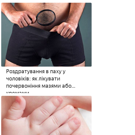
Роздратування в паху у
чоловіків: як лікувати
почервоніння мазями або
кремами