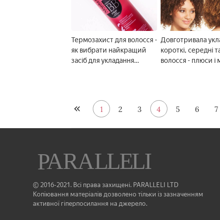
Термозахист для волосся -
Довготривала укл
як вибрати найкращий
короткі, середні та
засіб для укладання
волосся - плюси і 
праскою або феном
ціна та відгуки
1
2
3
4
5
6
7
© 2016-2021. Всі права захищені. PARALLELI LTD
Копіювання матеріалів дозволено тільки із зазначенням
активної гіперпосилання на джерело.