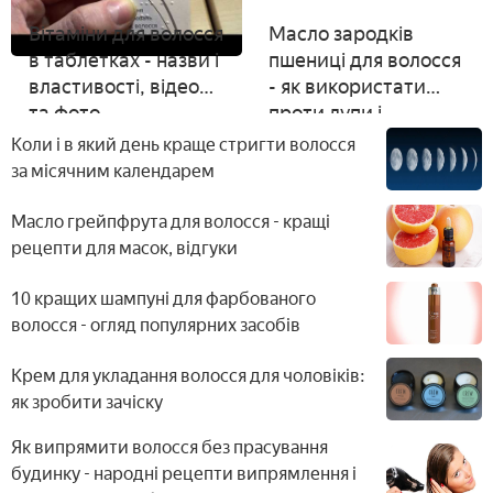
Вітаміни для волосся
Масло зародків
в таблетках - назви і
пшениці для волосся
властивості, відео
- як використати
та фото
проти лупи і
посічених кінчиків
Коли і в який день краще стригти волосся
за місячним календарем
Масло грейпфрута для волосся - кращі
рецепти для масок, відгуки
10 кращих шампуні для фарбованого
волосся - огляд популярних засобів
Крем для укладання волосся для чоловіків:
як зробити зачіску
Як випрямити волосся без прасування
будинку - народні рецепти випрямлення і