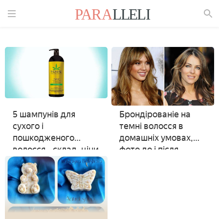
Знайти
5 шампунів для
Брондірованіе на
сухого і
темні волосся в
пошкодженого
домашніх умовах,
волосся - склад, ціни
фото до і після