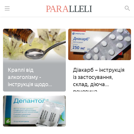
Знайти
Краплі від
Діакарб – інструкція
алкоголізму -
із застосування,
інструкція щодо
склад, діюча
застосування
речовина,
препарату без
протипоказання та
відома хворого, ціна
відгуки
ліки