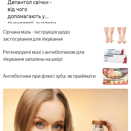
Депантол свічки -
від чого
допомагають у
гінекології, аналоги,
дія і відгуки
Сірчана мазь - інструкція щодо
застосування для лікування
Регенеруючі мазі з антибіотиком для
лікування запалень на шкірі
Антибіотики при флюсі зуба: як приймати