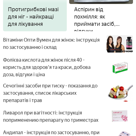
Протигрибкові мазі
Аспірин від
для ніг - найкращі
похмілля: як
для лікування
приймати засіб,
відгуки
Вітаміни Опти Вумен для жінок: інструкція
по застосуванню і склад
Фолієва кислота для жінок після 40 -
користь для здоров'я та краси, добова
доза, відгуки і ціна
Сечогінні засоби при тиску - показання до
застосування, список лікарських
препаратів і трав
Ливарол при вагітності: інструкція
поприменению препарату по триместрах
Андипал - інструкція по застосуванню, при