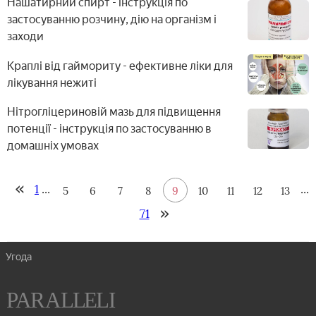
Нашатирний спирт - інструкція по
застосуванню розчину, дію на організм і
заходи
Краплі від гаймориту - ефективне ліки для
лікування нежиті
Нітрогліцериновій мазь для підвищення
потенції - інструкція по застосуванню в
домашніх умовах
1
...
...
5
6
7
8
9
10
11
12
13
71
Угода