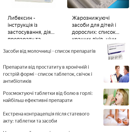
Либексин -
Жарознижуючі
інструкція із
засоби для дітей і
застосування, дія
дорослих: список
препарату та
кращих ліків, ціни,
відгуки
відгуки
Засоби від молочниці - список препаратів
Препарати від простатиту в хронічній і
гострій формі - список таблеток, свічок і
антибіотиків
Розсмоктуючі таблетки від болю в горлі:
найбільш ефективні препарати
Екстрена контрацепція після статевого
акту: таблетки та засоби