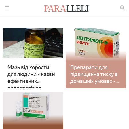
Знайти
Мазь від корости
Препарати для
для людини - назви
підвищення тиску в
ефективних
домашніх умовах -
препаратів та
список ліків
інструкція по їх
застосуванню