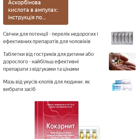
Аскорбінова
кислота в ампулах:
інструкція по
застосуванню для
обличчя та волосся
Свічки для потенції - перелік недорогих і
ефективних препаратів для чоловіків
Таблетки від гостриків для дитини або
дорослого - найбільш ефективні
препарати з відгуками та цінами
Мазь від укусів клопів для людини: як
вибрати засіб