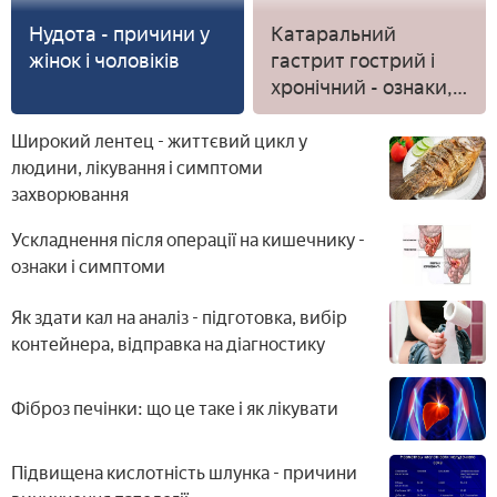
Нудота - причини у
Катаральний
жінок і чоловіків
гастрит гострий і
хронічний - ознаки,
показання до
гастроскопії і
Широкий лентец - життєвий цикл у
медикаментозна
людини, лікування і симптоми
терапія
захворювання
Ускладнення після операції на кишечнику -
ознаки і симптоми
Як здати кал на аналіз - підготовка, вибір
контейнера, відправка на діагностику
Фіброз печінки: що це таке і як лікувати
Підвищена кислотність шлунка - причини