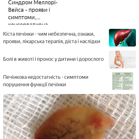
Синдром Меллорі-
Вейса - прояви і
симптоми,
консервативна
терапія та
Кіста печінки - чим небезпечна, ознаки,
хірургічна, раціон
прояви, лікарська терапія, дієта і наслідки
харчування
Болі в животі і пронос у дитини і дорослого
Печінкова недостатність - симптоми
порушення функції печінки