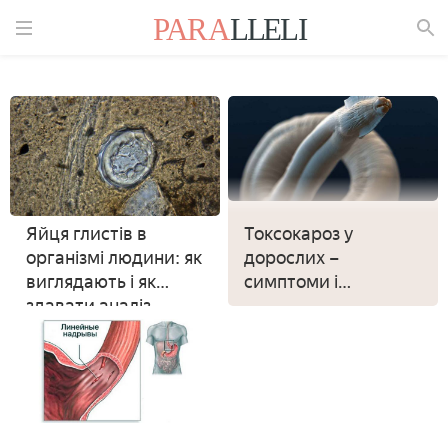
Знайти
Яйця глистів в
Токсокароз у
організмі людини: як
дорослих –
виглядають і як
симптоми і
здавати аналіз
лікування: причини і
діагностика хвороби
у людини