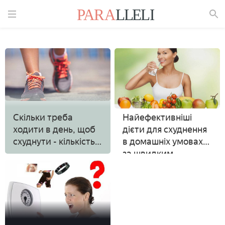
Знайти
Скільки треба
Найефективніші
ходити в день, щоб
дієти для схуднення
схуднути - кількість
в домашніх умовах
кілометрів і кроків у
за швидким
день, користь
результатом
ходьби