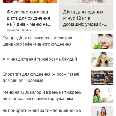
Фруктово-овочева
Дієта для ледачих
дієта для схуднення
мінус 12 кг в
на 7 днів - меню на
домашніх умовах -
кожен день,
меню для схуднення
результати і відгуки
на воді, меді або
Сувора дієта на тиждень - меню для
оцті
швидкого і ефективного схуднення
Хімічна дієта на 4 тижні Усама Хамдий
Спортпит для схуднення: жіросжігателі
для дівчат і чоловіків
Меню на 1200 калорій в день на тиждень,
дієта зі збалансованим харчуванням
Як прибрати живіт за тиждень швидко в