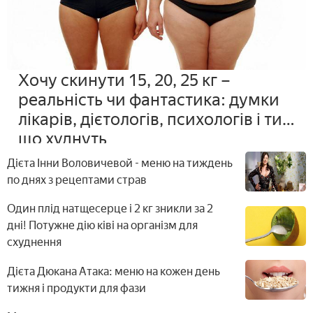
Хочу скинути 15, 20, 25 кг –
реальність чи фантастика: думки
лікарів, дієтологів, психологів і тих,
що худнуть
Дієта Інни Воловичевой - меню на тиждень
по днях з рецептами страв
Один плід натщесерце і 2 кг зникли за 2
дні! Потужне дію ківі на організм для
схуднення
Дієта Дюкана Атака: меню на кожен день
тижня і продукти для фази