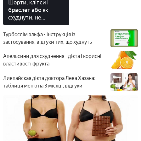
Шорти, кліпси і
браслет або як
схуднути, не
напружуючись, раз і
назавжди
Турбослім альфа - інструкція із
застосування, відгуки тих, що худнуть
Апельсини для схуднення - дієта і корисні
властивості фрукта
Лиепайская дієта доктора Лева Хазана:
таблиця меню на 3 місяці, відгуки