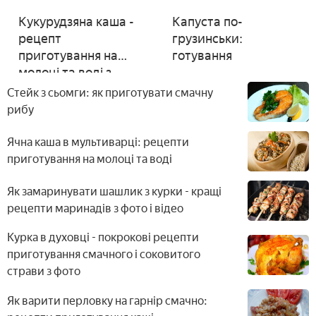
Кукурудзяна каша -
Капуста по-
рецепт
грузинськи:
приготування на
готування
молоці та воді з
фото
Стейк з сьомги: як приготувати смачну
рибу
Ячна каша в мультиварці: рецепти
приготування на молоці та воді
Як замаринувати шашлик з курки - кращі
рецепти маринадів з фото і відео
Курка в духовці - покрокові рецепти
приготування смачного і соковитого
страви з фото
Як варити перловку на гарнір смачно: