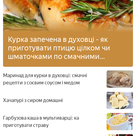
Курка запечена в духовці - як
приготувати птицю цілком чи
шматочками по смачними
рецептами з фото
Маринад для курки в духовці: смачні
рецепти з соєвим соусом і медом
Хачапурі з сиром домашні
Гарбузова каша в мультиварці: ка
приготувати страву