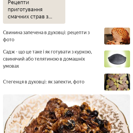
Рецепти
приготування
смачних страв з
булгуром
Свинина запечена в духовці: рецепти з
фото
Садж - що це таке і як готувати з куркою,
свинячий або телятиною в домашніх
умовах
Стегенця в духовці: як запекти, фото