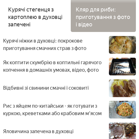
Курячі стегенця з
Кляр для риби:
картоплею в духовці
приготування з фото
запечені
і відео
Курячі ніжки в духовці: покрокове
приготування смачних страв з фото
Як коптити скумбрію в коптильні гарячого
копчення в домашніх умовах, відео, фото
Відбивні зі свинини смачні і соковиті
Рис з яйцем по-китайськи - як готувати з
куркою, креветками або крабовим м'ясом
Яловичина запечена в духовці