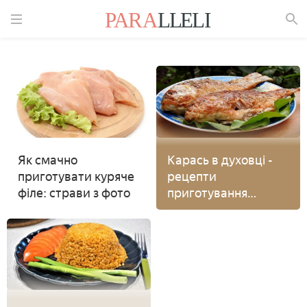
Знайти
Як смачно
Карась в духовці -
приготувати куряче
рецепти
філе: страви з фото
приготування
смачної риби
запеченої з фото