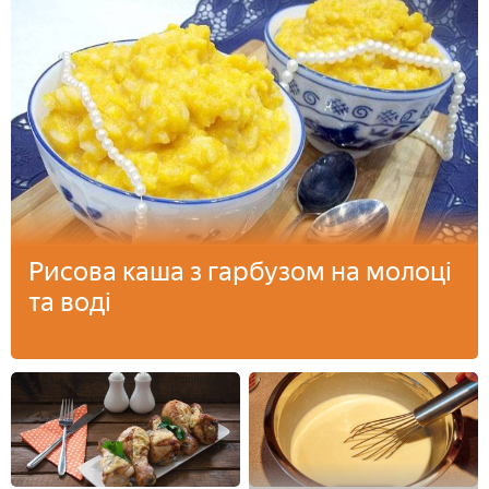
Рисова каша з гарбузом на молоці
та воді