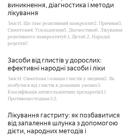
виникнення, діагностика і методи
лікування
Зміст1. Що таке реактивний панкреатит2. Причини3.
Симптоми4. Ускладнення5. Діагностика6. Лікування
реактивного панкреатиту6.1. Дієта6.2. Народні
рецепти7.
Засоби від глистів у дорослих:
ефективні народні засоби і ліки
Зміст1. Симптоми і ознаки глистів у людини2. Як
позбутися від глистів в домашніх умовах3.
Класифікація антигельмінтних препаратів3.1.
Противоцестодные3.2.
Лікування гастриту: як позбавитися
від запалення шлунка з допомогою
дієти, народних методів і