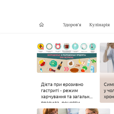
Здоров'я
Кулінарія
Дієта при ерозивно
Симп
гастриті - режим
у чо
харчування та загальні
хроні
правила, рецепти
фор
страв при загостренні