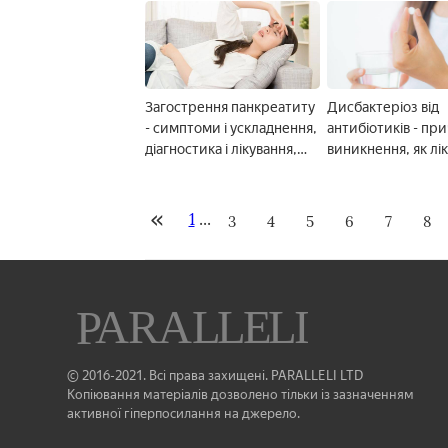
народної медицини
Загострення панкреатиту
Дисбактеріоз від
- симптоми і ускладнення,
антибіотиків - пр
діагностика і лікування,
виникнення, як лі
профілактика і дієта
1
...
3
4
5
6
7
8
© 2016-2021. Всі права захищені. PARALLELI LTD
Копіювання матеріалів дозволено тільки із зазначенням
активної гіперпосилання на джерело.