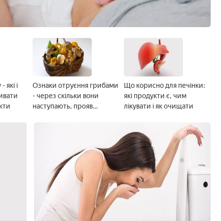
 які і
Ознаки отруєння грибами
Що корисно для печінки:
ивати
- через скільки вони
які продукти є, чим
кти
наступають, прояв
лікувати і як очищати
симптомів