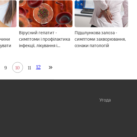
і лікування
Вірусний гепатит -
Підшлункова залоза -
ичини
симптоми і профілактика
симптоми захворювання,
кувати
інфекції, лікування і
ознаки патологій
діагностика
захворюваності
12
9
10
11
Угода