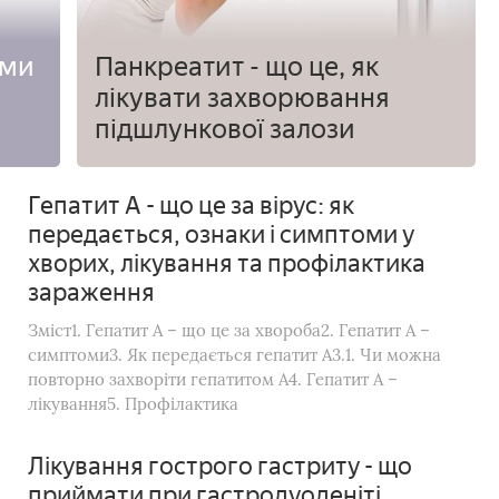
оми
Панкреатит - що це, як
лікувати захворювання
підшлункової залози
Гепатит A - що це за вірус: як
передається, ознаки і симптоми у
хворих, лікування та профілактика
зараження
Зміст1. Гепатит A – що це за хвороба2. Гепатит A –
симптоми3. Як передається гепатит A3.1. Чи можна
повторно захворіти гепатитом A4. Гепатит A –
лікування5. Профілактика
Лікування гострого гастриту - що
приймати при гастродуоденіті,