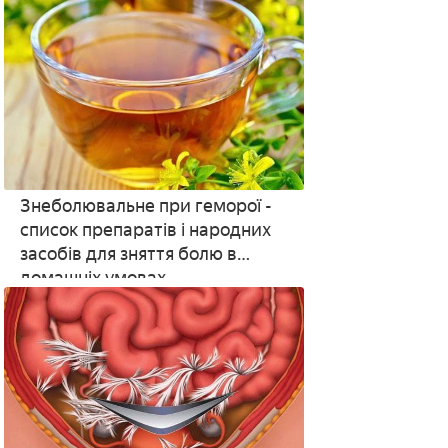
Знеболювальне при геморої -
список препаратів і народних
засобів для зняття болю в
домашніх умовах