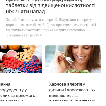
таблетки від підвищеної кислотності,
ніж зняти напад
Зміст1. Чим лікувати гастрит2. Лікування гастриту
народними засобами3. Дієта при гострому гастриті4.
Як лікувати гастрит шлунка медикаментозно5.
Лікування гастриту у
вання
Харчова алергія у
родуоденіту у
дитини і дорослого - як
слих за допомогою
виявляється,
в за схемами
діагностика, симптоми