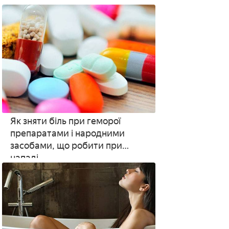
супозиторіїв для дитини і
дорослого
Як зняти біль при геморої
препаратами і народними
засобами, що робити при
нападі