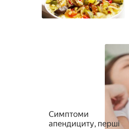
Симптоми
апендициту, перші