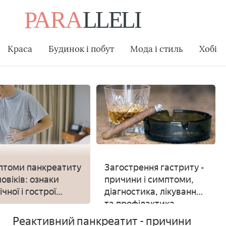
Краса
Будинок і побут
Мода і стиль
Хобі
томи панкреатиту
Загострення гастриту -
ловіків: ознаки
причини і симптоми,
чної і гострої
діагностика, лікування
ми
та профілактика
Реактивний панкреатит - причини