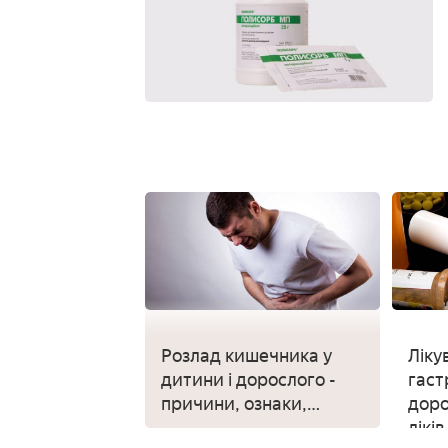
Розлад кишечника у
Ліку
дитини і дорослого -
гаст
причини, ознаки,
доро
препарати і рецепти
лікі