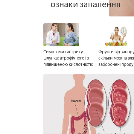
ознаки запалення
Симптоми гастриту
Фрукти від запору -
шлунка: атрофічного і з
скільки можна вж
підвищеною кислотністю
заборонені проду