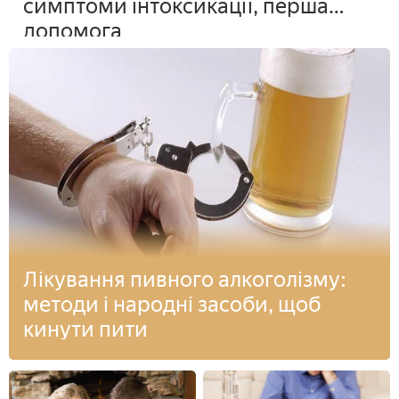
симптоми інтоксикації, перша
допомога
Лікування пивного алкоголізму:
методи і народні засоби, щоб
кинути пити