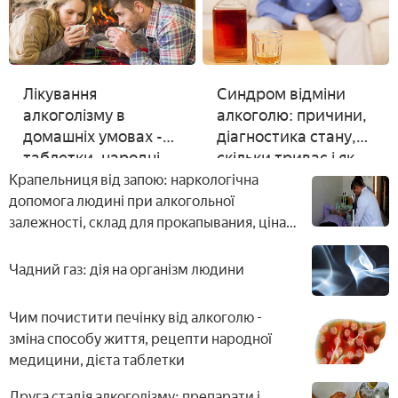
Лікування
Синдром відміни
алкоголізму в
алкоголю: причини,
домашніх умовах -
діагностика стану,
таблетки, народні
скільки триває і як
засоби і кодування
лікувати
Крапельниця від запою: наркологічна
абстиненцію
допомога людині при алкогольної
залежності, склад для прокапывания, ціна
лікування
Чадний газ: дія на організм людини
Чим почистити печінку від алкоголю -
зміна способу життя, рецепти народної
медицини, дієта таблетки
Друга стадія алкоголізму: препарати і