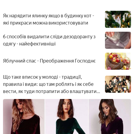
Як нарядити ялинку якщо в будинку кот -
які прикраси можна використовувати
6 способів видалити сліди дезодоранту з
одягу - найефективніші
Яблучний спас - Преображення Господнє
Що таке вписок у молоді - традиції,
правила і види: що там роблять і як себе
вести, як туди потрапити або влаштувати
ночівлю