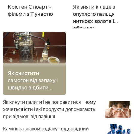
Крістен Стюарт -
Як зняти кільце з
фільми з її участю
опухлого пальця
ниткою: золоте і
обручку
Як очистити
самогон від запаху і
швидко відбити
неприємні домішки -
рецепти для
Як кинути палити і не поправитися - чому
якісного очищення
хочеться їсти і які продукти допомагають
напою, відео
при відмові від паління
Камінь за знаком зодіаку - відповідний