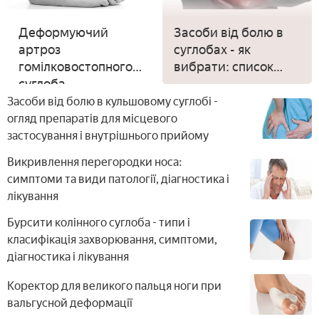
Деформуючий
Засоби від болю в
артроз
суглобах - як
гомілковостопного
вибрати: список
суглоба -
ліків, ціни, відгуки
діагностика і
про лікування
Засоби від болю в кульшовому суглобі -
профілактика,
огляд препаратів для місцевого
лікувальна дієта і
застосування і внутрішнього прийому
гімнастика
Викривлення перегородки носа:
симптоми та види патології, діагностика і
лікування
Бурсити колінного суглоба - типи і
класифікація захворювання, симптоми,
діагностика і лікування
Коректор для великого пальця ноги при
вальгусной деформації