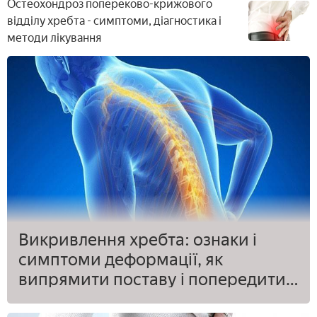
Остеохондроз попереково-крижового
відділу хребта - симптоми, діагностика і
методи лікування
Викривлення хребта: ознаки і
симптоми деформації, як
випрямити поставу і попередити
сколіоз, лордоз і кіфоз