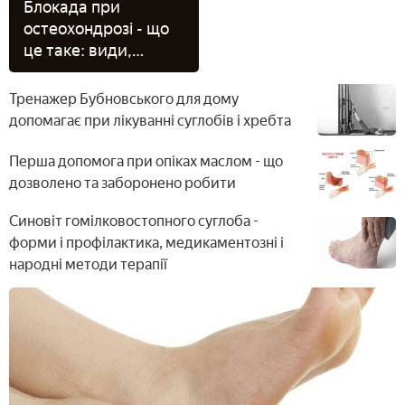
Блокада при
остеохондрозі - що
це таке: види,
застосування
препаратів, як діє і
Тренажер Бубновського для дому
проводиться
допомагає при лікуванні суглобів і хребта
процедура для
зняття болю
Перша допомога при опіках маслом - що
дозволено та заборонено робити
Синовіт гомілковостопного суглоба -
форми і профілактика, медикаментозні і
народні методи терапії