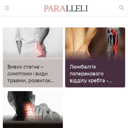
Знайти
Вивих стегна –
Люмбалгія
симптоми і види
поперекового
травми, розвиток
відділу хребта -
ускладнень
усунення больового
синдрому в
крижовій області,
препарат від
спазмів у м'язах
спини