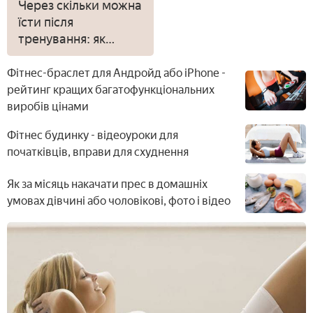
Через скільки можна
їсти після
тренування: як
потрібно
харчуватися
Фітнес-браслет для Андройд або iPhone -
рейтинг кращих багатофункціональних
виробів цінами
Фітнес будинку - відеоуроки для
початківців, вправи для схуднення
Як за місяць накачати прес в домашніх
умовах дівчині або чоловікові, фото і відео