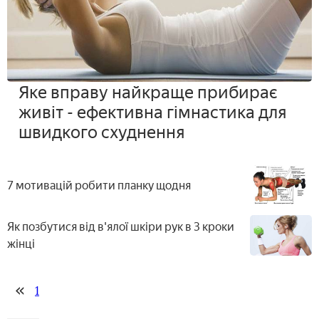
Яке вправу найкраще прибирає
живіт - ефективна гімнастика для
швидкого схуднення
7 мотивацій робити планку щодня
Як позбутися від в'ялої шкіри рук в 3 кроки
жінці
1