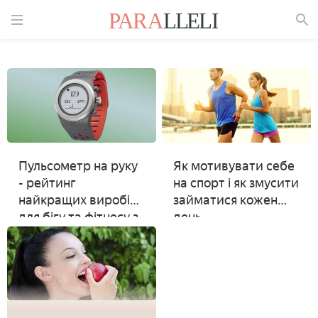
Знайти
Пульсометр на руку
Як мотивувати себе
- рейтинг
на спорт і як змусити
найкращих виробів
займатися кожен
для бігу та фітнесу з
день
характеристиками