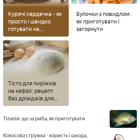
Курячі сердечка - як
Булочки з повидлом:
просто і швидко
як приготувати і
готувати на
загорнути
сковороді в духовці
або мультиварці з
відео
Тісто для пиріжків
на кефірі: рецепт
без дріжджів для
смаження в духовці
Тілапія: що за риба, як приготувати
Кокосова стружка - користь і шкода,