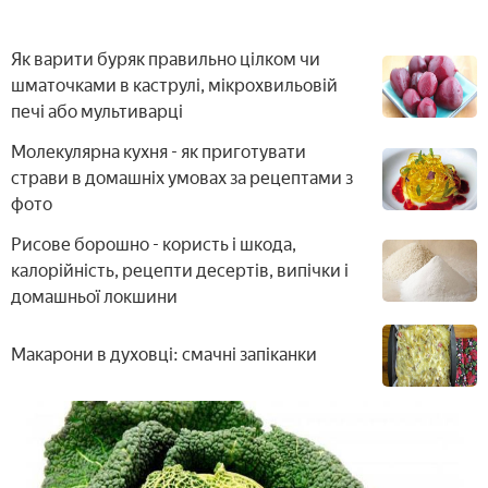
Як варити буряк правильно цілком чи
шматочками в каструлі, мікрохвильовій
печі або мультиварці
Молекулярна кухня - як приготувати
страви в домашніх умовах за рецептами з
фото
Рисове борошно - користь і шкода,
калорійність, рецепти десертів, випічки і
домашньої локшини
Макарони в духовці: смачні запіканки