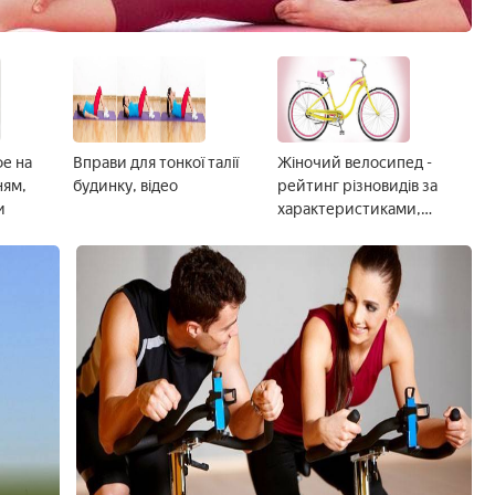
фе на
Вправи для тонкої талії
Жіночий велосипед -
ням,
будинку, відео
рейтинг різновидів за
и
характеристиками,
призначенням і брендів