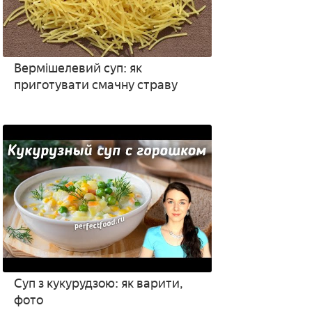
Вермішелевий суп: як
приготувати смачну страву
Суп з кукурудзою: як варити,
фото