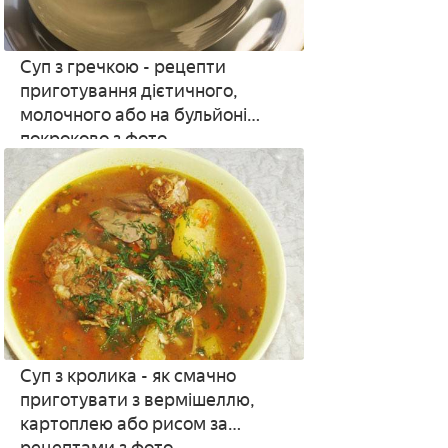
Суп з гречкою - рецепти
приготування дієтичного,
молочного або на бульйоні
покроково з фото
Суп з кролика - як смачно
приготувати з вермішеллю,
картоплею або рисом за