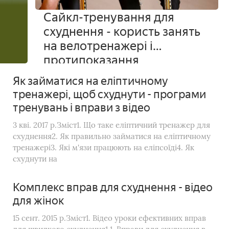
Сайкл-тренування для
схуднення - користь занять
на велотренажері і
протипоказання
Як займатися на еліптичному
тренажері, щоб схуднути - програми
тренувань і вправи з відео
3 кві. 2017 р.Зміст1. Що таке еліптичний тренажер для
схуднення2. Як правильно займатися на еліптичному
тренажері3. Які м'язи працюють на еліпсоїді4. Як
схуднути на
Комплекс вправ для схуднення - відео
для жінок
15 сент. 2015 р.Зміст1. Відео уроки ефективних вправ