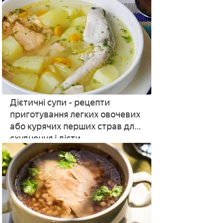
Дієтичні супи - рецепти
приготування легких овочевих
або курячих перших страв для
схуднення і дієти