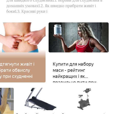
для швидкого схуднення1.1. Вправи для схуднення в
домашніх умовах1.2. Як швидко прибрати живіт і
боки1.3. Красиві руки і
ідтягнути живіт і
Купити для набору
рати обвислу
маси - рейтинг
у при схудненні
найкращих і як
правильно пити при
регулярних заняттях
спортом