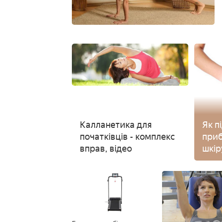
Калланетика для
Як п
початківців - комплекс
приб
вправ, відео
шкір