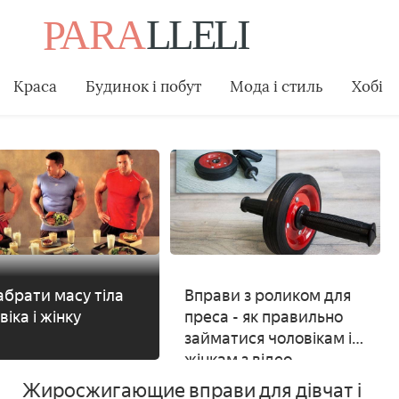
Краса
Будинок і побут
Мода і стиль
Хобі
абрати масу тіла
Вправи з роликом для
віка і жінку
преса - як правильно
займатися чоловікам і
жінкам з відео
Жиросжигающие вправи для дівчат і