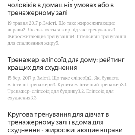
чоловіків в домашніх умовах або в
тренажерному залі
19 травня 2017 р.Зміст1. Що таке жиросжигающие
вправи2. Як спалюється жир під час тренування3.
Жиросжигающие тренування4. Інтенсивні тренування
для спалювання жиру5.
Тренажер-еліпсоїд для дому: рейтинг
кращих для схуднення
15 бер. 2017 р.Зміст1. Що таке еліпсоїд2. Які бувають
еліптичні тренажери3. Купити еліптичний тренажер3.1.
Тренажер-еліпсоїд для будинку3.2. Еліпсоїд для
схуднення3.3.
Кругова тренування для дівчат в
тренажерному залі і вдома для
схуднення - жиросжигающие вправи