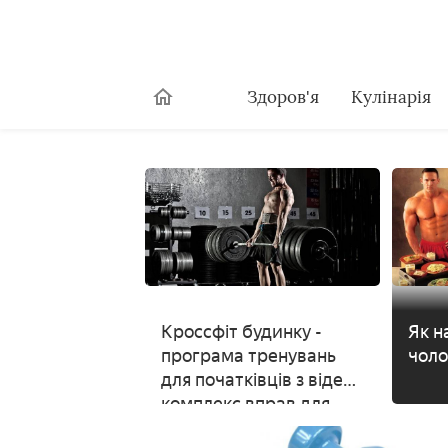
Здоров'я
Кулінарія
Кроссфіт будинку -
Як н
програма тренувань
чоло
для початківців з відео,
комплекс вправ для
чоловіків і жінок