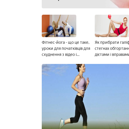
Фітнес-йога - що це таке,
Як прибрати галі
уроки для початківців для
стегнах обгортан
схуднення з відео і
дієтами і вправам
відгуками